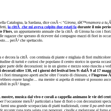
della Catalogna, la Sardana, dice cosÃ¬: “
Girona, tâ€™enamora a tu,Â
fetti,
la cittÃ che mi aveva colpito due estati fa
durante il mio peri
e Flors
, un appuntamento annuale che la cittÃ di Girona ha con i fiori. 
 ragazze che sperano di ricevere dal compagno mazzi di fiori in occasio
 tosto… perÃ² che spettacolo.
 e decora la cittÃ con centinaia di piante e migliaia di fiori multicol
tudine di turisti e curiosi che popolano il centro storico in questa occas
or parte delle decorazioni: io in un giorno e mezzo sono riuscita a vede
azi decorati oltre 130, ed i giorni del festival ben 9: dalÂ 9 al 17 ma
i fiori rimangono aperti anche oltre l’orario di chiusura, e
l’ingresso Ã
rebbero essere lunghe… ma mentre si aspetta di entrare si possono asco
bili in piÃ¹ lingue.
, mostre, musica dal vivo e corali a cappella animano le vie del centr
r l’occasione menÃ¹ particolari a base di fiori o con decorazioni specia
 farmi una grande scorpacciata di piatti tradizionali, come il
pa amb tom
de recapte
(una torta salata con peperoni, cipolle e melanzane al forno e 