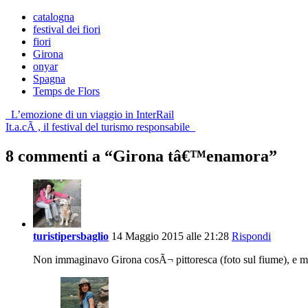
catalogna
festival dei fiori
fiori
Girona
onyar
Spagna
Temps de Flors
Post
L’emozione di un viaggio in InterRail
It.a.cÃ , il festival del turismo responsabile
navigation
8 commenti a “
Girona tâ€™enamora
”
turistipersbaglio
14 Maggio 2015 alle 21:28
Rispondi
Non immaginavo Girona cosÃ¬ pittoresca (foto sul fiume), e mi fa