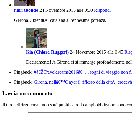
narrabondo
24 Novembre 2015 alle 0:30
Rispondi
Gerona…identitÃ catalana all’ennesima potenza.
Kia (Chiara Ruggeri)
24 Novembre 2015 alle 0:45
Ris
Decisamente! A Girona ci si immerge profondamente nella 
Pingback:
#â€ŽTraveldreams2016â€¬, i sogni di viaggio non fi
Pingback:
Girona, nellâ€™Onyar il riflesso della cittÃ crocevia
Lascia un commento
Il tuo indirizzo email non sarà pubblicato.
I campi obbligatori sono co