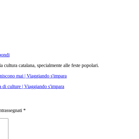
pondi
cultura catalana, specialmente alle feste popolari.
niscono mai | Viaggiando s'impara
 di culture | Viaggiando s'impara
ntrassegnati
*