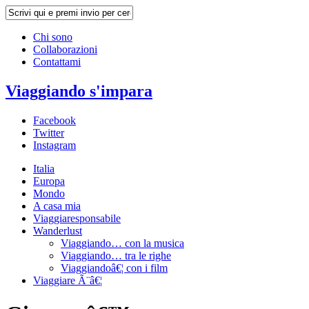
Chi sono
Collaborazioni
Contattami
Viaggiando s'impara
Facebook
Twitter
Instagram
Italia
Europa
Mondo
A casa mia
Viaggiaresponsabile
Wanderlust
Viaggiando… con la musica
Viaggiando… tra le righe
Viaggiandoâ€¦ con i film
Viaggiare Ã¨â€¦