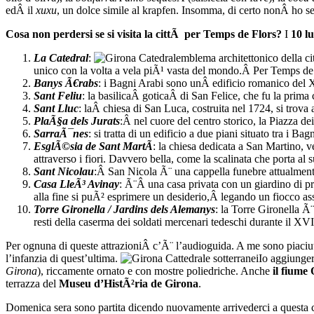
edÂ il
xuxu
, un dolce simile al krapfen. Insomma, di certo nonÂ ho seg
Cosa non perdersi se si visita la cittÃ per Temps de Flors?
I
10 l
La Catedral
:
emblema architettonico della ci
unico con la volta a vela piÃ¹ vasta del mondo.Â Per Temps de Fl
Banys Ã€rabs
: i Bagni Arabi sono unÂ edificio romanico del XI
Sant Feliu
: la basilicaÂ goticaÂ di San Felice, che fu la prima
Sant Lluc
: laÂ chiesa di San Luca, costruita nel 1724, si trova 
PlaÃ§a dels Jurats
:Â nel cuore del centro storico, la Piazza de
SarraÃ¯nes
: si tratta di un edificio a due piani situato tra i B
EsglÃ©sia de Sant MartÃ­
: la chiesa dedicata a San Martino, v
attraverso i fiori. Davvero bella, come la scalinata che porta al su
Sant Nicolau
:Â San Nicola Ã¨ una cappella funebre attualmente 
Casa LleÃ³ Avinay
: Ã¨Â una casa privata con un giardino di p
alla fine si puÃ² esprimere un desiderio,Â legando un fiocco ass
Torre Gironella / Jardins dels Alemanys
: la Torre Gironella Ã
resti della caserma dei soldati mercenari tedeschi durante il XVI
Per ognuna di queste attrazioniÂ c’Ã¨ l’audioguida. A me sono piaciut
l’infanzia di quest’ultima.
Io aggiunger
Girona
), riccamente ornato e con mostre poliedriche. Anche
il fiume
terrazza del
Museu d’HistÃ²ria de Girona
.
Domenica sera sono partita dicendo nuovamente arrivederci a questa c