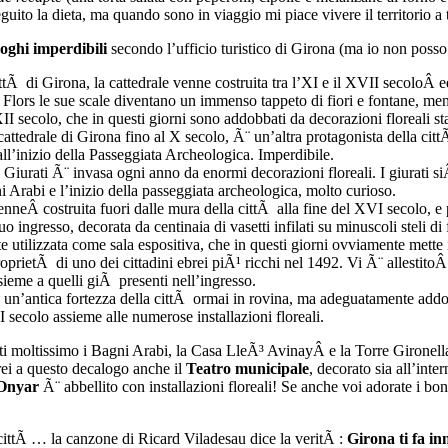
uito la dieta, ma quando sono in viaggio mi piace vivere il territorio a 
uoghi imperdibili
secondo l’ufficio turistico di Girona (ma io non posso
ttÃ di Girona, la cattedrale venne costruita tra l’XI e il XVII secoloÂ 
ors le sue scale diventano un immenso tappeto di fiori e fontane, mentre
I secolo, che in questi giorni sono addobbati da decorazioni floreali sta
 cattedrale di Girona fino al X secolo, Ã¨ un’altra protagonista della ci
all’inizio della Passeggiata Archeologica. Imperdibile.
i Giurati Ã¨ invasa ogni anno da enormi decorazioni floreali. I giurati siÂ
agni Arabi e l’inizio della passeggiata archeologica, molto curioso.
enneÂ costruita fuori dalle mura della cittÃ alla fine del XVI secolo, e 
o ingresso, decorata da centinaia di vasetti infilati su minuscoli steli di 
utilizzata come sala espositiva, che in questi giorni ovviamente mette i
roprietÃ di uno dei cittadini ebrei piÃ¹ ricchi nel 1492. Vi Ã¨ allesti
ieme a quelli giÃ presenti nell’ingresso.
¨ un’antica fortezza della cittÃ ormai in rovina, ma adeguatamente add
I secolo assieme alle numerose installazioni floreali.
i moltissimo i Bagni Arabi, la Casa LleÃ³ AvinayÂ e la Torre Gironella,
ei a questo decalogo anche il
Teatro municipale
, decorato sia all’inte
 Onyar
Ã¨ abbellito con installazioni floreali! Se anche voi adorate i bon
ittÃ … la canzone di Ricard Viladesau dice la veritÃ :
Girona ti fa i