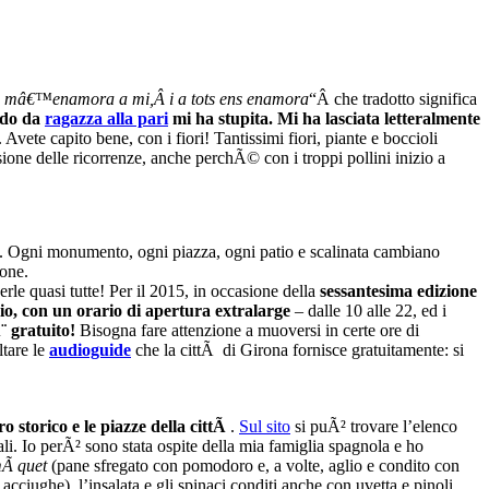
 mâ€™enamora a mi,Â i a tots ens enamora
“Â che tradotto significa
odo da
ragazza alla pari
mi ha stupita. Mi ha lasciata letteralmente
Avete capito bene, con i fiori! Tantissimi fiori, piante e boccioli
ne delle ricorrenze, anche perchÃ© con i troppi pollini inizio a
ore. Ogni monumento, ogni piazza, ogni patio e scalinata cambiano
ione.
rle quasi tutte! Per il 2015, in occasione della
sessantesima edizione
ggio, con un orario di apertura extralarge
– dalle 10 alle 22, ed i
¨ gratuito!
Bisogna fare attenzione a muoversi in certe ore di
ltare le
audioguide
che la cittÃ di Girona fornisce gratuitamente: si
o storico e le piazze della cittÃ
.
Sul sito
si puÃ² trovare l’elenco
li. Io perÃ² sono stata ospite della mia famiglia spagnola e ho
Ã quet
(pane sfregato con pomodoro e, a volte, aglio e condito con
acciughe), l’insalata e gli spinaci conditi anche con uvetta e pinoli