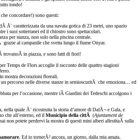
tutto tondo!
 che concordare!) sono questi:
edÂ Ã¨ caratterizzata da una navata gotica di 23 metri, uno spazio
 i suoi sotterranei ed il chiostro sono spettacolari.
nza per stanza, non solo nella piscina centrale.
ttÃ grazie al campanile che svetta lungo il fiume Onyar.
 trovanoÂ in piazza, e sono fatti di fiori!
per Temps de Flors accoglie il racconto delle quattro stagioni
ferro.
n mostra decorazioni floreali.
toÂ un percorso nelle diverse stanze in semioscuritÃ che emoziona… ed
obbata per l’occasione, mentre iÂ Giardini dei Tedeschi accolgono i
 nella quale Ã¨ ricostruita la storia d’amore di DalÃ¬ e Gala, e
rno che all’esterno, ed il
Municipio della cittÃ
(
Ajuntament de
sai non potete perdervi la mostra di questi mini alberi allestitaÂ sulla
nnamorare
. Ed io tornerÃ² ancora, un giorno, dalla mia amata.