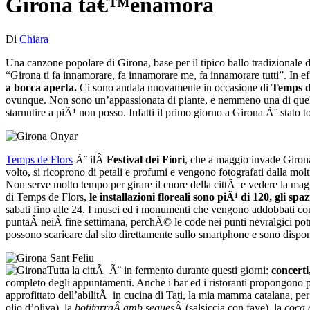
Girona tâ€™enamora
Di
Chiara
Una canzone popolare di Girona, base per il tipico ballo tradizionale 
“Girona ti fa innamorare, fa innamorare me, fa innamorare tutti”. In ef
a bocca aperta.
Ci sono andata nuovamente in occasione di
Temps d
ovunque. Non sono un’appassionata di piante, e nemmeno una di quelle
starnutire a piÃ¹ non posso. Infatti il primo giorno a Girona Ã¨ stato
Temps de Flors
Ã¨ ilÂ
Festival dei Fiori
, che a maggio invade Girona
volto, si ricoprono di petali e profumi e vengono fotografati dalla molti
Non serve molto tempo per girare il cuore della cittÃ e vedere la maggi
di Temps de Flors,
le installazioni floreali sono piÃ¹ di 120, gli sp
sabati fino alle 24. I musei ed i monumenti che vengono addobbati con 
puntaÂ neiÂ fine settimana, perchÃ© le code nei punti nevralgici pot
possono scaricare dal sito direttamente sullo smartphone e sono disponi
Tutta la cittÃ Ã¨ in fermento durante questi giorni:
concerti
completo degli appuntamenti. Anche i bar ed i ristoranti propongono pe
approfittato dell’abilitÃ in cucina di Tati, la mia mamma catalana, per
olio d’oliva), la
botifarraÂ amb seques
Â (salsiccia con fave), la
coca 