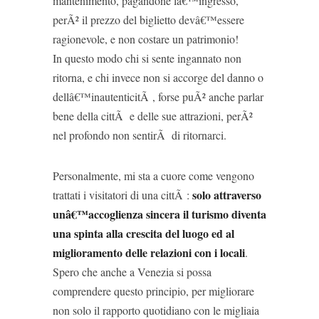
mantenimento, pagandone lâ€™ingresso,
perÃ² il prezzo del biglietto devâ€™essere
ragionevole, e non costare un patrimonio!
In questo modo chi si sente ingannato non
ritorna, e chi invece non si accorge del danno o
dellâ€™inautenticitÃ , forse puÃ² anche parlar
bene della cittÃ e delle sue attrazioni, perÃ²
nel profondo non sentirÃ di ritornarci.
Personalmente, mi sta a cuore come vengono
solo attraverso
trattati i visitatori di una cittÃ :
unâ€™accoglienza sincera il turismo diventa
una spinta alla crescita del luogo ed al
miglioramento delle relazioni con i locali
.
Spero che anche a Venezia si possa
comprendere questo principio, per migliorare
non solo il rapporto quotidiano con le migliaia