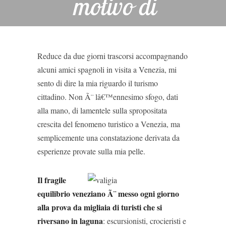
motivo di
sfruttamento
Reduce da due giorni trascorsi accompagnando
DI
CHIARA
alcuni amici spagnoli in visita a Venezia, mi
sento di dire la mia riguardo il turismo
cittadino. Non Ã¨ lâ€™ennesimo sfogo, dati
alla mano, di lamentele sulla spropositata
crescita del fenomeno turistico a Venezia, ma
semplicemente una constatazione derivata da
esperienze provate sulla mia pelle.
Il fragile
equilibrio veneziano Ã¨ messo ogni giorno
alla prova da migliaia di turisti che si
riversano in laguna
: escursionisti, crocieristi e