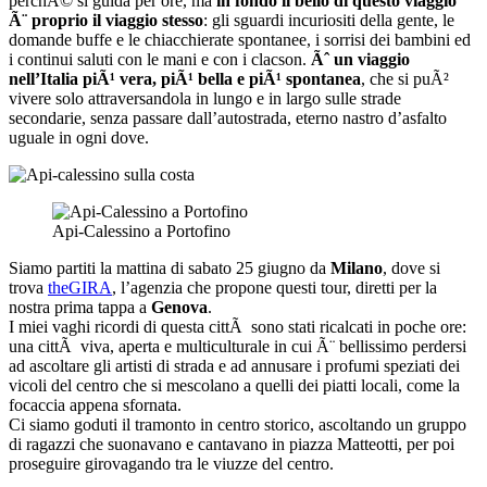
perchÃ© si guida per ore, ma
in fondo il bello di questo viaggio
Ã¨ proprio il viaggio stesso
: gli sguardi incuriositi della gente, le
domande buffe e le chiacchierate spontanee, i sorrisi dei bambini ed
i continui saluti con le mani e con i clacson.
Ãˆ un viaggio
nell’Italia piÃ¹ vera, piÃ¹ bella e piÃ¹ spontanea
, che si puÃ²
vivere solo attraversandola in lungo e in largo sulle strade
secondarie, senza passare dall’autostrada, eterno nastro d’asfalto
uguale in ogni dove.
Api-Calessino a Portofino
Siamo partiti la mattina di sabato 25 giugno da
Milano
, dove si
trova
theGIRA
, l’agenzia che propone questi tour, diretti per la
nostra prima tappa a
Genova
.
I miei vaghi ricordi di questa cittÃ sono stati ricalcati in poche ore:
una cittÃ viva, aperta e multiculturale in cui Ã¨ bellissimo perdersi
ad ascoltare gli artisti di strada e ad annusare i profumi speziati dei
vicoli del centro che si mescolano a quelli dei piatti locali, come la
focaccia appena sfornata.
Ci siamo goduti il tramonto in centro storico, ascoltando un gruppo
di ragazzi che suonavano e cantavano in piazza Matteotti, per poi
proseguire girovagando tra le viuzze del centro.