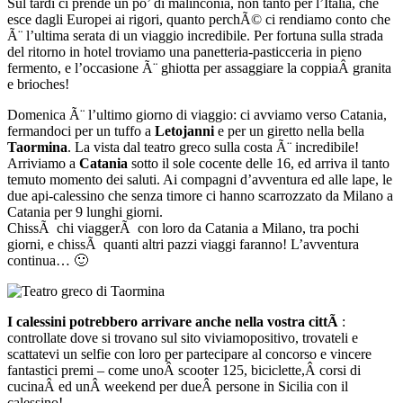
Sul tardi ci prende un po’ di malinconia, non tanto per l’Italia, che
esce dagli Europei ai rigori, quanto perchÃ© ci rendiamo conto che
Ã¨ l’ultima serata di un viaggio incredibile. Per fortuna sulla strada
del ritorno in hotel troviamo una panetteria-pasticceria in pieno
fermento, e l’occasione Ã¨ ghiotta per assaggiare la coppiaÂ granita
e brioches!
Domenica Ã¨ l’ultimo giorno di viaggio: ci avviamo verso Catania,
fermandoci per un tuffo a
Letojanni
e per un giretto nella bella
Taormina
. La vista dal teatro greco sulla costa Ã¨ incredibile!
Arriviamo a
Catania
sotto il sole cocente delle 16, ed arriva il tanto
temuto momento dei saluti. Ai compagni d’avventura ed alle lape, le
due api-calessino che senza timore ci hanno scarrozzato da Milano a
Catania per 9 lunghi giorni.
ChissÃ chi viaggerÃ con loro da Catania a Milano, tra pochi
giorni, e chissÃ quanti altri pazzi viaggi faranno! L’avventura
continua… 🙂
I calessini potrebbero arrivare anche nella vostra cittÃ
:
controllate dove si trovano sul sito viviamopositivo, trovateli e
scattatevi un selfie con loro per partecipare al concorso e vincere
fantastici premi – come unoÂ scooter 125, biciclette,Â corsi di
cucinaÂ ed unÂ weekend per dueÂ persone in Sicilia con il
calessino!