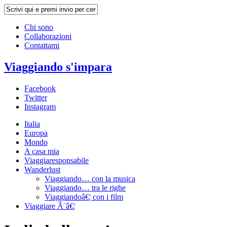
Chi sono
Collaborazioni
Contattami
Viaggiando s'impara
Facebook
Twitter
Instagram
Italia
Europa
Mondo
A casa mia
Viaggiaresponsabile
Wanderlust
Viaggiando… con la musica
Viaggiando… tra le righe
Viaggiandoâ€¦ con i film
Viaggiare Ã¨â€¦