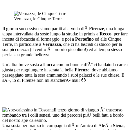
Vernazza, le Cinque Terre
Il giorno successivo siamo partiti alla volta diÂ
Firenze
, una lunga
tappa intervallata da soste lungo la strada: in primis a
Recco
, per fare
incetta di focaccia al formaggio, e poi a
Portofino
ed alle Cinque
Terre, in particolare a
Vernazza
, che ci ha lasciati di stucco per la
sua piccolezza (il centro Ã¨ proprio piccolino!) ed al tempo stesso
per la sua grande bellezza.
Un’altra breve sosta a
Lucca
con un buon caffÃ¨ ci ha dato la carica
giusta per raggiungere in serata la bella
Firenze
, dove abbiamo
passeggiato tutta la sera ammirando i suoi palazzi e le sue chiese. E
sÃ¬, io di Firenze non mi stancherÃ² mai! 🙂
Il terzo giorno di viaggio Ã¨ trascorso
rombando tra i colli senesi, uno dei percorsi piÃ¹ belli fatti a bordo
del nostro ape-calessino.
Una sosta per pranzo in compagnia diÂ un’amica di AleÂ a
Siena
,