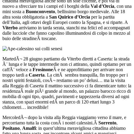
cittadina meravigliosa anche sotto un sole cocente, e poi via di
nuovo a sfrecciare tra i campi ed i borghi della
Val d’Orcia
, con una
mini sosta a
Buonconvento
, bellissimo borgo medievale. Alle 18
altra sosta obbligatoria a
San Quirico d’Orcia
per la partita
dell’Italia, agli ottavi degli Europei contro la Spagna, e si riparte. A
Viterbo
arriviamo in tarda serata, stanchi ma felici ed accompagnati
dalle lucciole che fanno capolino illuminandosi di colpo in mezzo al
buio delle stradineÂ toscane.
MartedÃ¬ 28 giugno partiamo da Viterbo diretti a Caserta: la strada
Ã¨ lunga e le tappe intermedie non ci attirano, quindi optiamo per un
caffÃ¨ veloce a
Frosinone
Â e ne approfittiamo per arrivare non
troppo tardi a
Caserta
. La cittÃ sembra tranquilla, fin troppo per i
nostri spiriti festaioli, cosÃ¬ restiamo un po’ delusi… ma la visita
alla Reggia di Caserta il mattino successivo ci fa dimenticare tutto: la
residenzaÂ reale piÃ¹ grande al mondo, un palazzo barocco ricco di
mobilia di ogni tipo, quadri, pavimenti e tappezzeria diversi ad ogni
stanza, con spazi enormi edÂ un parco di 120 ettari lungo 3
chilometri… incredibile!
MercoledÃ¬ dopo la visita alla Reggia viaggiamo verso il mare, e
percorriamo tutta la costa conÂ i nostri calessini.Â
Sorrento
,
Positano
,
Amalfi
: in quest’ultima meravigliosa cittadina abbiamo
fatto una lunga sosta, per incontrare alcuni amici e mangiarci