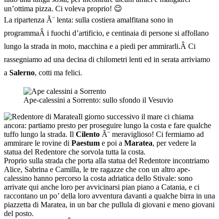
un’ottima pizza. Ci voleva proprio! 😉
La ripartenza Ã¨ lenta: sulla costiera amalfitana
sono in
programma
Â i fuochi d’artificio, e centinaia di persone si affollano
lungo la strada in moto, macchina e a piedi per ammirarli
.
Â
C
i
rassegniamo ad una decina di chilometri lenti ed in serata arriviamo
a
Salerno
, cotti ma felici.
Ape-calessini a Sorrento: sullo sfondo il Vesuvio
Il giorno successivo il mare ci chiama
ancora: partiamo presto per proseguire lungo la costa e fare qualche
tuffo lungo la strada. Il
Cilento
Ã¨ meraviglioso! Ci fermiamo ad
ammirare le rovine di
Paestum
e poi a
Maratea
, per vedere la
statua del Redentore che sorvola tutta la costa.
Proprio sulla strada che porta alla statua del Redentore incontriamo
Alice, Sabrina e Camilla, le tre ragazze che con un altro ape-
calessino hanno percorso la costa adriatica dello Stivale: sono
arrivate qui anche loro per avvicinarsi pian piano a Catania, e ci
raccontano un po’ della loro avventura davanti a qualche birra in una
piazzetta di Maratea, in un bar che pullula di giovani e meno giovani
del posto.