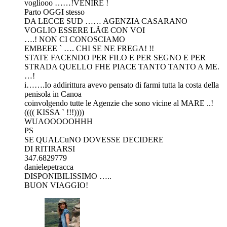
vogliooo ……!VENIRE !
Parto OGGI stesso
DA LECCE SUD …… AGENZIA CASARANO
VOGLIO ESSERE LÃŒ CON VOI
….! NON CI CONOSCIAMO
EMBEEE ` …. CHI SE NE FREGA! !!
STATE FACENDO PER FILO E PER SEGNO E PER
STRADA QUELLO FHE PIACE TANTO TANTO A ME.
…!
i…….Io addirittura avevo pensato di farmi tutta la costa della
penisola in Canoa
coinvolgendo tutte le Agenzie che sono vicine al MARE ..!
(((( KISSA ` !!!))))
WUAOOOOOHHH
PS
SE QUALCuNO DOVESSE DECIDERE
DI RITIRARSI
347.6829779
danielepetracca
DISPONIBILISSIMO …..
BUON VIAGGIO!