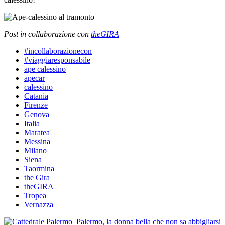
Post in collaborazione con
theGIRA
#incollaborazionecon
#viaggiaresponsabile
ape calessino
apecar
calessino
Catania
Firenze
Genova
Italia
Maratea
Messina
Milano
Siena
Taormina
the Gira
theGIRA
Tropea
Vernazza
Post
Palermo, la donna bella che non sa abbigliarsi