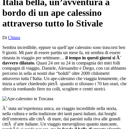
Italia bella, un’avventura a
bordo di un ape calessino
attraverso tutto lo Stivale
Di
Chiara
Sembra incredibile, eppure su quell’ape calessino sono trascorsi ben
9 giorni. Mi pare di essere partita un mese fa, mi sembra di essere
rimasta in viaggio per settimane…
il tempo in questi giorni si Ã¨
davvero dilatato.
Quasi 24 ore su 24 in compagnia dei miei folli
compagni di viaggio, Daniele, Alessandro e Diego, con cui abbiamo
percorso in sella ai nostri due “bolidi” oltre 2000 chilometri
attraverso tutta l’Italia. Un ape-calessino che viaggia lentamente, che
inizia a urlare chiedendo pietÃ quando si sfiorano i 70 km orari, che
sfreccia rombando fiero tra colli, scogliere e centri storici.
Ãˆ stata un’esperienza unica, un viaggio incredibile nella storia,
nella cultura e nella tradizione dei tanti paesi italiani, dai borghi
dell’entroterra alle cittÃ di mare, dai paesini sulla riva alle grandi
cittÃ d’arte italiane. Un viaggio meraviglioso quanto stancante,