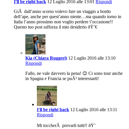
I'll be right back
12 Luglio 2016 alle 13:01
Rispondi
GiÃ dall’anno scorso volevo fare un viaggio a bordo
dell’ape, anche per quest’anno niente…ma quando torno in
Italia l’anno prossimo non voglio perdere l’occasione!!
Questo tuo post rafforza il mio desiderio ðŸ˜€
Kia (Chiara Ruggeri)
12 Luglio 2016 alle 13:10
Rispondi
Fallo, ne vale davvero la pena! 😉 Ci sono tour anche
in Spagna e Francia se puÃ² interessarti!
I'll be right back
12 Luglio 2016 alle 13:11
Rispondi
Mi toccherÃ provarli tutti!! ðŸ˜