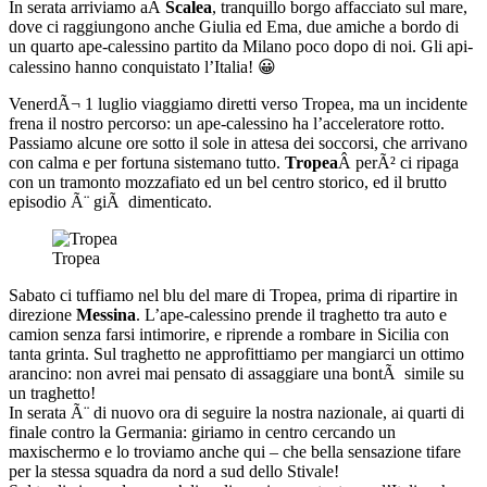
In serata arriviamo aÂ
Scalea
, tranquillo borgo affacciato sul mare,
dove ci raggiungono anche Giulia ed Ema, due amiche a bordo di
un quarto ape-calessino partito da Milano poco dopo di noi. Gli api-
calessino hanno conquistato l’Italia! 😀
VenerdÃ¬ 1 luglio viaggiamo diretti verso Tropea, ma un incidente
frena il nostro percorso: un ape-calessino ha l’acceleratore rotto.
Passiamo alcune ore sotto il sole in attesa dei soccorsi, che arrivano
con calma e per fortuna sistemano tutto.
Tropea
Â perÃ² ci ripaga
con un tramonto mozzafiato ed un bel centro storico, ed il brutto
episodio Ã¨ giÃ dimenticato.
Tropea
Sabato ci tuffiamo nel blu del mare di Tropea, prima di ripartire in
direzione
Messina
. L’ape-calessino prende il traghetto tra auto e
camion senza farsi intimorire, e riprende a rombare in Sicilia con
tanta grinta. Sul traghetto ne approfittiamo per mangiarci un ottimo
arancino: non avrei mai pensato di assaggiare una bontÃ simile su
un traghetto!
In serata Ã¨ di nuovo ora di seguire la nostra nazionale, ai quarti di
finale contro la Germania: giriamo in centro cercando un
maxischermo e lo troviamo anche qui – che bella sensazione tifare
per la stessa squadra da nord a sud dello Stivale!