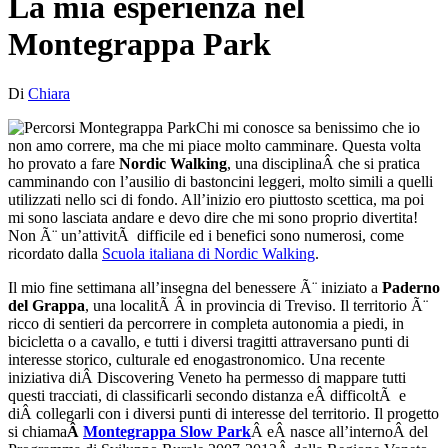
La mia esperienza nel
Montegrappa Park
Di
Chiara
Chi mi conosce sa benissimo che io
non amo correre, ma che mi piace molto camminare. Questa volta
ho provato a fare
Nordic Walking
, una disciplinaÂ che si pratica
camminando con l’ausilio di bastoncini leggeri, molto simili a quelli
utilizzati nello sci di fondo. All’inizio ero piuttosto scettica, ma poi
mi sono lasciata andare e devo dire che mi sono proprio divertita!
Non Ã¨ un’attivitÃ difficile ed i benefici sono numerosi, come
ricordato dalla
Scuola italiana di Nordic Walking
.
Il mio fine settimana all’insegna del benessere Ã¨ iniziato a
Paderno
del Grappa
, una localitÃ Â in provincia di Treviso. Il territorio Ã¨
ricco di sentieri da percorrere in completa autonomia a piedi, in
bicicletta o a cavallo, e tutti i diversi tragitti attraversano punti di
interesse storico, culturale ed enogastronomico. Una recente
iniziativa diÂ Discovering Veneto ha permesso di mappare tutti
questi tracciati, di classificarli secondo distanza eÂ difficoltÃ e
diÂ collegarli con i diversi punti di interesse del territorio. Il progetto
si chiama
Â
Montegrappa Slow Park
Â eÂ nasce all’internoÂ del