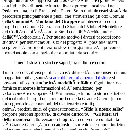
Programma di Sviluppo Rurale 2007-2013Â della Regione Veneto
con l’obiettivo di mettere in rete diversi percorsi localizzati nella
Pedemontana, tra il Brenta ed il Piave. Sono tutti
itinerari slow
Â da
percorrere principalmente a piedi, che attraversano gli otto Comuni
della
ComunitÃ Montana del Grappa
e si intersecano con i
luoghi della Grande Guerra, con la Strada dei Vini del Montello e
dei Colli AsolaniÂ eÂ con La Strada dellâ€™Architettura e
dellâ€™Archeologia.Â Per questo motivo i diversi percorsi sono
suddivisi per tematiche: sul sito del progetto Ã¨ possibile infatti
scegliere ilÂ proprio itinerario slow e programmareÂ il percorso,
incrociandolo con attrazioni e sapori tutti da scoprire.
Itinerari slow tra storia e sapori, tra cultura e colori.
Tutti i percorsi, divisi per distanza eÂ difficoltÃ , sono inseriti in una
mappa interattiva, sonoÂ
scaricabili gratuitamente dal sito
e si
possono utilizzare
anche inÂ modalitÃ off-line
. Ogni itinerario
fornisce numerose informazioni ed Ã¨ tematizzato, per
valorizzareÂ e riscoprire lâ€™immenso patrimonio storico artistico
del territorio, i luoghi della memoria e della Grande Guerra (di cui
proseguono le celebrazioni del Centenario) e tutti gli
ottimiÂ prodotti tipici ed enogastronomici.
“Sfida le nostre salite”
propone percorsi sportiviÂ di diverse difficoltÃ ;
“Gli itinerari
della memoria”
attraversano i luoghiÂ in cui venne combattuta
laÂ Grande Guerra,Â in una atmosfera surreale che riporta indietro
nel tempo, ma anche itinerari tra le cittadine che furono della