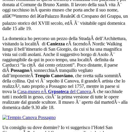
donata al Comune da Bruno Xamin. Il lavoro della suaÂ vita Ã¨
oggi racchiuso inÂ questo museo che porta anche il suo nome,
allâ€™interno del â€œPalazzo Realeâ€ di Crespano del Grappa, un
palazzo storico del XVIII secolo, edÂ Ã¨ visitabile ogni domenica
dalle 15 alle 19.
La domenica ho percorso un pezzo della StradaÂ dell’Architettura,
visitando la localitÃ di
Caniezza
eÂ facendoÂ Nordic Walking
lungo il bell’itinerario di San Giorgio, da cui si ha una magnifica
vista sui colli asolani. Anche il suggestivo borgo di Asolo Ã¨
raggiungibile da qui in poco tempo, una localitÃ definita da
Carducci “la cittÃ dai cento orizzonti”. Poco distante, il paese
diÂ
Possagno
Â sonnecchiaÂ tranquillo vegliato
dall’imponenteÂ
Tempio Canoviano
, che svetta sulla sommitÃ
della collina. Qui vi Ã¨ sepolto il Canova, il grandeÂ artista che lo
realizzÃ², nato proprio a Possagno nel 1757, mentre in paese si
trova la
Casa-museo eÂ
Gypsoteca
del Canova
,Â che racchiude
tutti i modelli in gesso, cioÃ¨ la prima versione di tutte le opere
realizzate dal grande scultore. Il museo Ã¨ aperto dal martedÃ¬ alla
domenica dalle 9.30 alle 18.
Un consiglio su dove dormire? Io vi suggerisco l’Hotel San