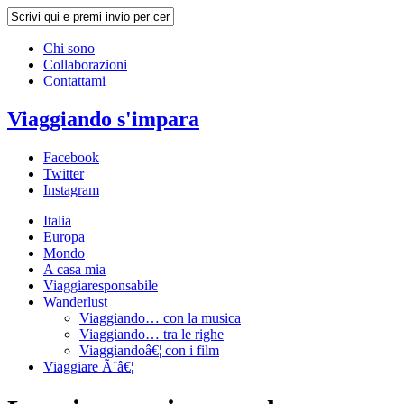
Chi sono
Collaborazioni
Contattami
Viaggiando s'impara
Facebook
Twitter
Instagram
Italia
Europa
Mondo
A casa mia
Viaggiaresponsabile
Wanderlust
Viaggiando… con la musica
Viaggiando… tra le righe
Viaggiandoâ€¦ con i film
Viaggiare Ã¨â€¦