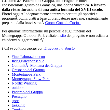
Giacomo aÂ Paderno del Grappa, un accogliente hotel
ecosostenibile gestito da Giamaica, una donna vulcanica.
Ricavato
dalla ristrutturazione di una antica locanda del XVIII secolo
,
l’hotel oggi Ã¨ adeguatamente attrezzato per tutti gli sportivi e
proponeÂ ottimi piatti a base di prelibatezze nostrane, sapientemente
preparati dalla bravissimaÂ
Cuoca Cotta di Cucina
.
Per qualsiasi informazione sui percorsi e sugli itinerari del
Montegrappa Outdoor Park visitate il
sito
del progetto e non esitate a
chiedermi suggerimenti! 🙂
Post in collaborazione con
Discovering Veneto
#incollaborazionecon
#viaggiaresponsabile
ComunitÃ Montana del Grappa
Crespano del Grappa
Montegrappa Park
Montegrappa Slow Park
Nordic Walking
outdoor
Paderno del Grappa
Possagno
sport
trekking
Treviso