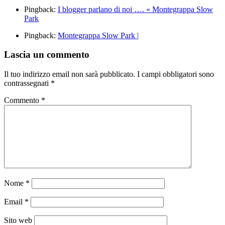
Pingback:
I blogger parlano di noi …. « Montegrappa Slow
Park
Pingback:
Montegrappa Slow Park |
Lascia un commento
Il tuo indirizzo email non sarà pubblicato.
I campi obbligatori sono
contrassegnati
*
Commento
*
Nome
*
Email
*
Sito web