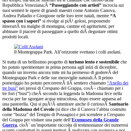
Repubblica Veneziana;Â
“Passeggiando con artisti”
incrocia sui
suoi sentieri le opere di grandi maestri come Antonio Canova,
Andrea Palladio e Giorgione nelle loro terre natali, mentre
“A
spasso con i sapori”
si rivolge ai piÃ¹ golosi, proponendo
itinerariÂ tra malghe di montagna, cantine ed agriturismi, per
abbinare il piacere di passeggiare a quello diÂ degustare ottimi
prodotti locali.
Il Montegrappa Park. All’orizzonte svettano i colli asolani.
Si tratta di un bellissimo progetto di
turismo lento e sostenibile
che
ho potuto sperimentare in prima persona agli inizi di dicembre,
quando un inverno ancora mite mi ha permesso di godereÂ del
Montegrappa Park e delle sue meraviglie naturali.Â Il primo
pomeriggio ho potuto percorrereÂ ilÂ sentiero chiamato
“Anello dei
tre busi”
nei pressi di Crespano del Grappa, cosÃ¬ chiamato per i
tre fori (“busi”) cheÂ secondo la leggenda la Madonna fece nella
roccia per far sgorgare acqua miracolosa, dopo essere apparsa ad
una pastorella. Qui si puÃ²Â ammirare anche il curiosoÂ
Santuario
della Madonna del Covolo
(si dice che il Canova l’abbia costruito
come “bozza” del Tempio di Possagno) e poi scendere a Crespano
del Grappa per visitare una parte dell’
Ecomuseo della Grande
Guerra
, cioÃ¨ un’importante raccolta di testimonianze dei numerosi
scontri combattuti in questi territori,Â realizzata con pazienza e poi