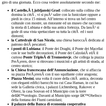
giro di una giornata. Ecco cosa vedere assolutamente secondo me:
il Castello,Â Ljubljanski Grad
: collocato sulla collina che
domina la cittÃ , vi si puÃ² salire con la funicolare oppure a
piedi in circa 15 minuti. All’interno si trova un bel centro
culturale con mostre, un ristorante ed un museo che racconta
la storia di Lubiana e della sua antica fortezza. Da lassÃ¹ si
gode di una vista spettacolare su tutta la cittÃ ed i suoi
dintorni;
la Cattedrale di San Nicola
, una chiesa baroccaÂ dedicata al
patrono deiÂ pescatori;
i ponti di Lubiana
: il Ponte dei Draghi, il Ponte dei Macellai
con le sue buffe decorazioni, il Ponte dei CalzolaiÂ edÂ il
curioso
Ponte TriploÂ di Tromostovje
, che collega la piazza
PreÅ¡eren, dove si ritrovano i musicisti e gli artisti di strada, al
centro storico;
la Chiesa francescana dell’Annunciazione
, che si affaccia
su piazza PreÅ¡erenÂ con il suo squillante color aragosta;
Piazza Mestni
, una volta il cuore della cittÃ antica, decorata
con eleganti edifici barocchi tra cui Casa Haman, in cui ha
sede la Galleria civica, i palazzi Lichtenberg, Rakovec e
Obrez, la casa Souvan ed il Municipio con la torre
dellâ€™orologio. Davanti al Municipio sorge lâ€™Obelisco
della fontana dei Fiumi carniolani;
il palazzo della Banca di economia cooperativa