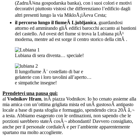
(ZadruÅ¾na gospodarska banka), con i suoi colori e motivi
decorativi piuttosto vistosi che differenziano l’edificio dagli
altri presenti lungo la via MikloÅ¡iÄeva Cesta;
il percorso lungo il fiumeÂ Ljubljanica
, guardandosi
attorno ed ammirando gliÂ edifici barocchi accanto ai bastioni
del castello. Ad ovest del fiume si trova la Lubiana piÃ¹
moderna, mentre ad est sorge il centro storico della cittÃ .
Lubiana di sera diventa… speciale!
Il lungofiume Ã¨ costellato di bar e
gelaterie con i loro tavolini all’aperto…
e simpatiche insegne!
Prendetevi una pausa qui:
al
Vodnikov Hram
, inÂ piazza Vodnikov. Io ho cenato assieme alla
mia amica con un’ottima grigliata mista ed unÂ gustosoÂ antipasto
locale a base di pasta sfoglia e formaggio, spendendo circa 20Â â‚¬
a testa. Abbiamo esagerato con le ordinazioni, non sapendo che le
porzioni sarebbero stateÂ cosÃ¬ abbondanti! Davvero consigliato,
anche per il personale cordialeÂ e per l’ambiente apparentemente
spartano ma molto accogliente.