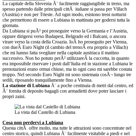
La capitale della Slovenia Ã¨ facilmente raggiungibile in treno, ma
spesso partendo dalle principali cittÃ italiane si passa per Villach
(Austria) e non per Trieste. Ad ogni modo, esistono treni notturni
che permettono di essere a Lubiana in mattinata per godersi tutta la
giornata.
Da Lubiana si puÃ² poi proseguire verso la Germania e l’Austria,
oppure dirigersi verso Budapest, Belgrado ed i Balcani, o ancora
virare verso la costa della Croazia. IoÂ ho proseguito per Vienna,
con dueÂ Euro Night (il cambio del trenoÂ era proprio a Villach)
che mi hanno fatta svegliare nella capitale austriaca il mattino
successivo. Non ho potuto perÃ² utilizzareÂ la cuccetta, in quanto
era impossibile riservare i posti dall’Italia ed in stazione a Lubiana le
prenotazioni erano ormai chiuse, ma in ogni caso mi sarebbe costata
troppo. Nel secondo Euro Night mi sono sistemata cosÃ¬ lungo tre
sedili, riposando tranquillamente fino a Vienna.
La stazione di Lubiana
Ã¨ a poche centinaia di metri dal centro, ed
Ã¨ fornita di deposito bagagli con armadietti dove poter lasciare i
propri zaini.
La vista dal Castello di Lubiana
Cosa non perdervi a Lubiana
Questa cittÃ offre molto, ma tutte le attrazioni sono concentrate nel
centro storico, quindi Lubiana Ã¨ facilmente visitabile a piedi e nel