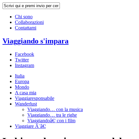
Chi sono
Collaborazioni
Contattami
Viaggiando s'impara
Facebook
Twitter
Instagram
Italia
Europa
Mondo
A casa mia
Viaggiaresponsabile
Wanderlust
Viaggiando… con la musica
Viaggiando… tra le righe
Viaggiandoâ€¦ con i film
Viaggiare Ã¨â€¦