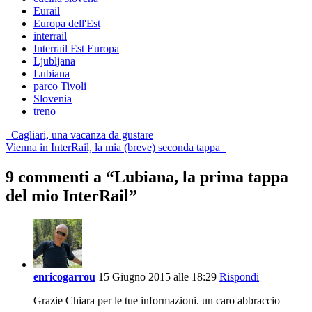
Eurail
Europa dell'Est
interrail
Interrail Est Europa
Ljubljana
Lubiana
parco Tivoli
Slovenia
treno
Post
Cagliari, una vacanza da gustare
Vienna in InterRail, la mia (breve) seconda tappa
navigation
9 commenti a “
Lubiana, la prima tappa
del mio InterRail
”
enricogarrou
15 Giugno 2015 alle 18:29
Rispondi
Grazie Chiara per le tue informazioni. un caro abbraccio