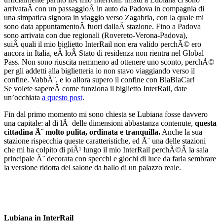
arrivataÂ con un passaggioÂ in auto da Padova in compagnia di
una simpatica signora in viaggio verso Zagabria, con la quale mi
sono data appuntamentoÂ fuori dallaÂ stazione. Fino a Padova
sono arrivata con due regionali (Rovereto-Verona-Padova),
suiÂ quali il mio biglietto InterRail non era valido perchÃ© ero
ancora in Italia, eÂ loÂ Stato di residenza non rientra nel Global
Pass. Non sono riuscita nemmeno ad ottenere uno sconto, perchÃ©
per gli addetti alla biglietteria io non stavo viaggiando verso il
confine. VabbÃ¨, e io allora supero il confine con BlaBlaCar!
Se volete sapereÂ come funziona il biglietto InterRail, date
un’occhiata
a questo post
.
Fin dal primo momento mi sono chiesta se Lubiana fosse davvero
una capitale: al di lÃ delle dimensioni abbastanza contenute,
questa
cittadina Ã¨ molto pulita, ordinata e tranquilla.
Anche la sua
stazione rispecchia queste caratteristiche, ed Ã¨ una delle stazioni
che mi ha colpito di piÃ¹ lungo il mio InterRail perchÃ©Â la sala
principale Ã¨ decorata con specchi e giochi di luce da farla sembrare
la versione ridotta del salone da ballo di un palazzo reale.
Lubiana in InterRail