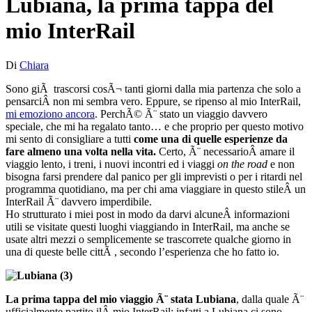
Lubiana, la prima tappa del
mio InterRail
Di
Chiara
Sono giÃ trascorsi cosÃ¬ tanti giorni dalla mia partenza che solo a
pensarciÂ non mi sembra vero. Eppure, se ripenso al mio InterRail,
mi emoziono ancora
. PerchÃ© Ã¨ stato un viaggio davvero
speciale, che mi ha regalato tanto… e che proprio per questo motivo
mi sento di consigliare a tutti
come una di quelle esperienze da
fare almeno una volta nella vita.
Certo, Ã¨ necessarioÂ amare il
viaggio lento, i treni, i nuovi incontri ed i viaggi
on the road
e non
bisogna farsi prendere dal panico per gli imprevisti o per i ritardi nel
programma quotidiano, ma per chi ama viaggiare in questo stileÂ un
InterRail Ã¨ davvero imperdibile.
Ho strutturato i miei post in modo da darvi alcuneÂ informazioni
utili se visitate questi luoghi viaggiando in InterRail, ma anche se
usate altri mezzi o semplicemente se trascorrete qualche giorno in
una di queste belle cittÃ , secondo l’esperienza che ho fatto io.
La prima tappa del mio viaggio Ã¨ stata Lubiana
, dalla quale Ã¨
ufficialmente partito ilÂ mio InterRail: infatti a Lubiana ci sono