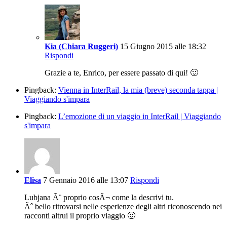
Kia (Chiara Ruggeri)
15 Giugno 2015 alle 18:32
Rispondi
Grazie a te, Enrico, per essere passato di qui! 🙂
Pingback:
Vienna in InterRail, la mia (breve) seconda tappa |
Viaggiando s'impara
Pingback:
L’emozione di un viaggio in InterRail | Viaggiando
s'impara
Elisa
7 Gennaio 2016 alle 13:07
Rispondi
Lubjana Ã¨ proprio cosÃ¬ come la descrivi tu.
Ãˆ bello ritrovarsi nelle esperienze degli altri riconoscendo nei
racconti altrui il proprio viaggio 🙂