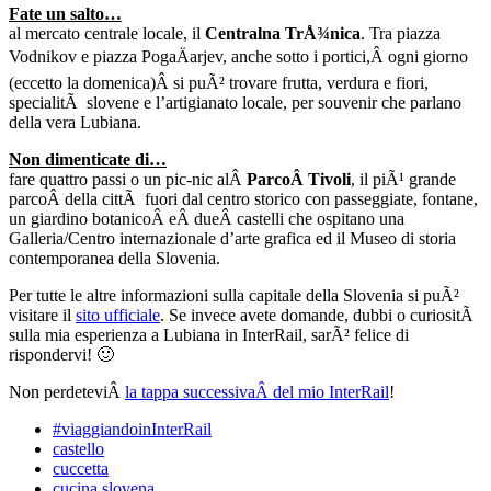
Fate un salto…
al mercato centrale locale, il
Centralna TrÅ¾nica
. Tra piazza
Vodnikov e piazza PogaÄarjev, anche sotto i portici,Â ogni giorno
(eccetto la domenica)Â si puÃ² trovare frutta, verdura e fiori,
specialitÃ slovene e l’artigianato locale, per souvenir che parlano
della vera Lubiana.
Non dimenticate di…
fare quattro passi o un pic-nic alÂ
ParcoÂ Tivoli
, il piÃ¹ grande
parcoÂ della cittÃ fuori dal centro storico con passeggiate, fontane,
un giardino botanicoÂ eÂ dueÂ castelli che ospitano una
Galleria/Centro internazionale d’arte grafica ed il Museo di storia
contemporanea della Slovenia.
Per tutte le altre informazioni sulla capitale della Slovenia si puÃ²
visitare il
sito ufficiale
. Se invece avete domande, dubbi o curiositÃ
sulla mia esperienza a Lubiana in InterRail, sarÃ² felice di
rispondervi! 🙂
Non perdeteviÂ
la tappa successivaÂ del mio InterRail
!
#viaggiandoinInterRail
castello
cuccetta
cucina slovena