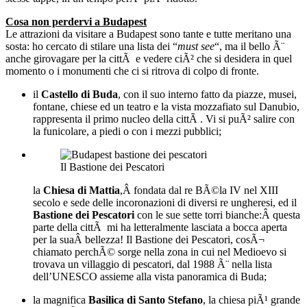
Cosa non perdervi a Budapest
Le attrazioni da visitare a Budapest sono tante e tutte meritano una
sosta: ho cercato di stilare una lista dei “
must see
“, ma il bello Ã¨
anche girovagare per la cittÃ e vedere ciÃ² che si desidera in quel
momento o i monumenti che ci si ritrova di colpo di fronte.
il
Castello di Buda
, con il suo interno fatto da piazze, musei,
fontane, chiese ed un teatro e la vista mozzafiato sul Danubio,
rappresenta il primo nucleo della cittÃ . Vi si puÃ² salire con
la funicolare, a piedi o con i mezzi pubblici;
Il Bastione dei Pescatori
la
Chiesa di Mattia
,Â fondata dal re BÃ©la IV nel XIII
secolo e sede delle incoronazioni di diversi re ungheresi, ed il
Bastione dei Pescatori
con le sue sette torri bianche:Â questa
parte della cittÃ mi ha letteralmente lasciata a bocca aperta
per la suaÂ bellezza! Il Bastione dei Pescatori, cosÃ¬
chiamato perchÃ© sorge nella zona in cui nel Medioevo si
trovava un villaggio di pescatori, dal 1988 Ã¨ nella lista
dell’UNESCO assieme alla vista panoramica di Buda;
la magnifica
Basilica di Santo Stefano
, la chiesa piÃ¹ grande