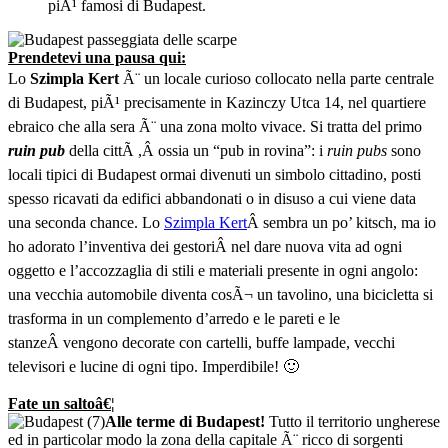
piÃ¹ famosi di Budapest.
Prendetevi una pausa qui:
Lo
Szimpla Kert
Ã¨ un locale curioso collocato nella parte centrale
di Budapest, piÃ¹ precisamente in Kazinczy Utca 14, nel quartiere
ebraico che alla sera Ã¨ una zona molto vivace. Si tratta del primo
ruin pub
della cittÃ ,Â ossia un “pub in rovina”: i
ruin pubs
sono
locali tipici di Budapest ormai divenuti un simbolo cittadino, posti
spesso ricavati da edifici abbandonati o in disuso a cui viene data
una seconda chance. Lo
Szimpla Kert
Â sembra un po’ kitsch, ma io
ho adorato l’inventiva dei gestoriÂ nel dare nuova vita ad ogni
oggetto e l’accozzaglia di stili e materiali presente in ogni angolo:
una vecchia automobile diventa cosÃ¬ un tavolino, una bicicletta si
trasforma in un complemento d’arredo e le pareti e le
stanzeÂ vengono decorate con cartelli, buffe lampade, vecchi
televisori e lucine di ogni tipo. Imperdibile! 🙂
Fate un saltoâ€¦
Alle terme di Budapest!
Tutto il territorio ungherese
ed in particolar modo la zona della capitale Ã¨ ricco di sorgenti