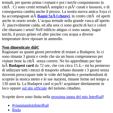
termali, per questo prima i romani e poi i turchi conquistarono la
cittÃ . Ci sono centri termaliÂ semplici o piÃ¹ curati e lussuosi, e di
conseguenza cambia anche il prezzo. La nostra nuova amica Asya ci
ha accompagnate aiÂ
Bagni SzÃ©chenyi
, in centro cittÃ ed aperti
anche in orario serale. L’acqua termale nella grande vasca all’aperto
Ã¨ piacevolmente calda, ed alla sera ci sono giochi di luci e colori
che rilassano i sensi! Nell’edificio attiguo ci sono saune, bagni
turchi, il pozzo gelato ed altre piscine con acqua a diverse
temperature dove riposare in ammollo.
Non dimenticate diâ€¦
Ragionare su quanti giorni prevedete di restare a Budapest. Io ci
sono rimasta 3 giorni e credo che sia un buon compromesso per
visitare bene la cittÃ senza correre. Ne ho approfittato per fare
laÂ
Budapest card
da 72 ore, che con circa 15 â‚¬ mi ha permesso
di utilizzare tutti i mezzi di trasporto urbano durante i 3 giorni senza
dovermi preoccupare tutte le volte del biglietto e permettendomi di
scoprire la storica metro e le sue stazioni, rimaste ferme nel tempo a
130 anni fa. La Budapest card si puÃ² acquistare direttamente in
loco oppure
sul sito ufficiale
del turismo cittadino.
Scoprite dove sono finita nella
prossima tappa del mio InterRail
!
#viaggiandoinInterRail
Buda