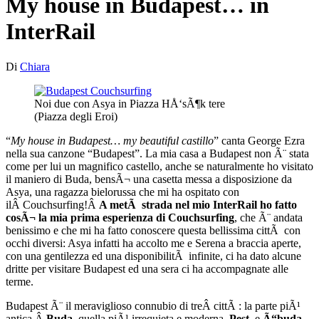
My house in Budapest… in
InterRail
Di
Chiara
Noi due con Asya in Piazza HÅ‘sÃ¶k tere
(Piazza degli Eroi)
“
My house in Budapest… my beautiful castillo
” canta George Ezra
nella sua canzone “Budapest”. La mia casa a Budapest non Ã¨ stata
come per lui un magnifico castello, anche se naturalmente ho visitato
il maniero di Buda, bensÃ¬ una casetta messa a disposizione da
Asya, una ragazza bielorussa che mi ha ospitato con
ilÂ Couchsurfing!Â
A metÃ strada nel mio InterRail ho fatto
cosÃ¬ la mia prima esperienza di Couchsurfing
, che Ã¨ andata
benissimo e che mi ha fatto conoscere questa bellissima cittÃ con
occhi diversi: Asya infatti ha accolto me e Serena a braccia aperte,
con una gentilezza ed una disponibilitÃ infinite, ci ha dato alcune
dritte per visitare Budapest ed una sera ci ha accompagnate alle
terme.
Budapest Ã¨ il meraviglioso connubio di treÂ cittÃ : la parte piÃ¹
antica,Â
Buda
, quella piÃ¹ irrequieta e moderna,
Pest
, e
Ã“buda
,