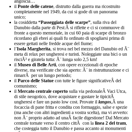
angoscia…
il
Ponte delle catene
, distrutto dalla guerra ma ricostruito
completamente nel 1949, da cui si gode di un panorama
unico;
la cosiddetta
“Passeggiata delle scarpe”
, sulla riva del
Danubio dalla parte di Pest:Â si riflette e ci si commuove di
fronte a questo memoriale, in cui 60 paia di scarpe di bronzo
ricordano gli ebrei ai quali fu ordinato di spogliarsi prima di
essere gettati nelle fredde acque del fiume;
l’
Isola Margherita
, si trova nel bel mezzo del Danubio ed Ã¨
meta di relax per ungheresi e turisti. Noleggiate una bici o un
risciÃ² e giratela tutta: Ã¨ lunga solo 2,5 km!
il
Museo di Belle Arti
, con opere eccezionali di epoche
diverse, ma verificate che sia aperto: Ã¨ in ristrutturazione e ci
rimarrÃ per un lungo periodo;
il
Parco delle Statue
con tutte le figure significativeÂ del
comunismo;
il
Mercato centrale coperto
sulla via pedonaleÂ Vaci Utca,
di stile neogotico, dove acquistare e gustare le tipicitÃ
ungheresi e fare un pasto low cost. Provate il
langos
,Â una
focaccia di pane fritta e condita con formaggio, salse e spezie
(ma anche con altri ingredienti a vostra scelta), ma vi avverto:
non Ã¨ proprio adatto ad unaÂ facile digestione! Dal Mercato
centrale tornate verso il centro cittÃ con la
linea 2 del tram
,
che costeggia tutto il Danubio e passa accanto ai monumenti