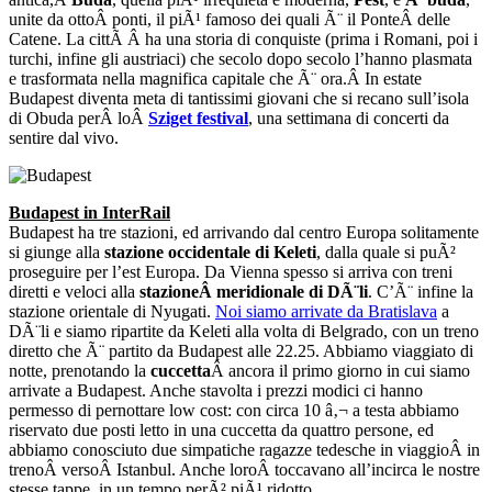
unite da ottoÂ ponti, il piÃ¹ famoso dei quali Ã¨ il PonteÂ delle
Catene. La cittÃ Â ha una storia di conquiste (prima i Romani, poi i
turchi, infine gli austriaci) che secolo dopo secolo l’hanno plasmata
e trasformata nella magnifica capitale che Ã¨ ora.Â In estate
Budapest diventa meta di tantissimi giovani che si recano sull’isola
di Obuda perÂ loÂ
Sziget festival
, una settimana di concerti da
sentire dal vivo.
Budapest in InterRail
Budapest ha tre stazioni, ed arrivando dal centro Europa solitamente
si giunge alla
stazione occidentale di Keleti
, dalla quale si puÃ²
proseguire per l’est Europa. Da Vienna spesso si arriva con treni
diretti e veloci alla
stazioneÂ meridionale di DÃ¨li
. C’Ã¨ infine la
stazione orientale di Nyugati.
Noi siamo arrivate da Bratislava
a
DÃ¨li e siamo ripartite da Keleti alla volta di Belgrado, con un treno
diretto che Ã¨ partito da Budapest alle 22.25. Abbiamo viaggiato di
notte, prenotando la
cuccetta
Â ancora il primo giorno in cui siamo
arrivate a Budapest. Anche stavolta i prezzi modici ci hanno
permesso di pernottare low cost: con circa 10 â‚¬ a testa abbiamo
riservato due posti letto in una cuccetta da quattro persone, ed
abbiamo conosciuto due simpatiche ragazze tedesche in viaggioÂ in
trenoÂ versoÂ Istanbul. Anche loroÂ toccavano all’incirca le nostre
stesse tappe, in un tempo perÃ² piÃ¹ ridotto.