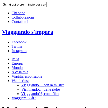
Chi sono
Collaborazioni
Contattami
Viaggiando s'impara
Facebook
Twitter
Instagram
Italia
Europa
Mondo
A casa mia
Viaggiaresponsabile
Wanderlust
Viaggiando… con la musica
Viaggiando… tra le righe
Viaggiandoâ€¦ con i film
Viaggiare Ã¨â€¦