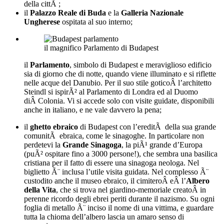
della cittÃ ;
il
Palazzo Reale di Buda
e la
Galleria Nazionale
Ungherese
ospitata al suo interno;
il magnifico Parlamento di Budapest
il
Parlamento
, simbolo di Budapest e meraviglioso edificio
sia di giorno che di notte, quando viene illuminato e si riflette
nelle acque del Danubio. Per il suo stile goticoÂ l’architetto
Steindl si ispirÃ² al Parlamento di Londra ed al Duomo
diÂ Colonia. Vi si accede solo con visite guidate, disponibili
anche in italiano, e ne vale davvero la pena;
il
ghetto ebraico
di Budapest con l’ereditÃ della sua grande
comunitÃ ebraica, come le sinagoghe. In particolare non
perdetevi la
Grande Sinagoga
, la piÃ¹ grande d’Europa
(puÃ² ospitare fino a 3000 persone!), che sembra una basilica
cristiana per il fatto di essere una sinagoga neologa. Nel
biglietto Ã¨ inclusa l’utile visita guidata. Nel complesso Ã¨
custodito anche il museo ebraico, il cimiteroÂ eÂ l’
Albero
della Vita
, che si trova nel giardino-memoriale creatoÂ in
perenne ricordo degli ebrei periti durante il nazismo. Su ogni
foglia di metallo Ã¨ inciso il nome di una vittima, e guardare
tutta la chioma dell’albero lascia un amaro senso di