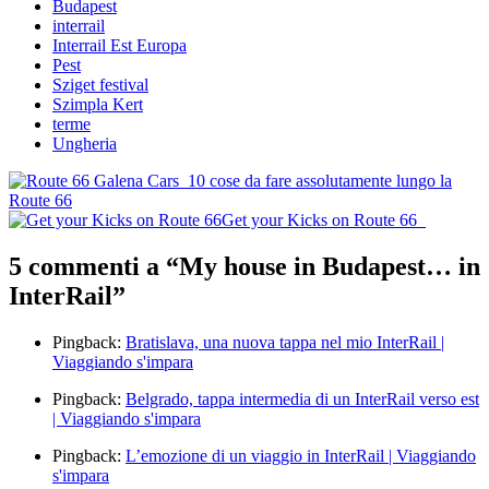
Budapest
interrail
Interrail Est Europa
Pest
Sziget festival
Szimpla Kert
terme
Ungheria
Post
10 cose da fare assolutamente lungo la
Route 66
navigation
Get your Kicks on Route 66
5 commenti a “
My house in Budapest… in
InterRail
”
Pingback:
Bratislava, una nuova tappa nel mio InterRail |
Viaggiando s'impara
Pingback:
Belgrado, tappa intermedia di un InterRail verso est
| Viaggiando s'impara
Pingback:
L’emozione di un viaggio in InterRail | Viaggiando
s'impara