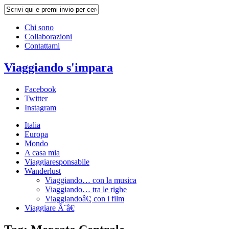
Chi sono
Collaborazioni
Contattami
Viaggiando s'impara
Facebook
Twitter
Instagram
Italia
Europa
Mondo
A casa mia
Viaggiaresponsabile
Wanderlust
Viaggiando… con la musica
Viaggiando… tra le righe
Viaggiandoâ€¦ con i film
Viaggiare Ã¨â€¦