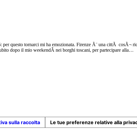
06: per questo tornarci mi ha emozionata. Firenze Ã¨ una cittÃ cosÃ¬ ri
 subito dopo il mio weekendÂ nei borghi toscani, per partecipare alla…
iva sulla raccolta
Le tue preferenze relative alla priva