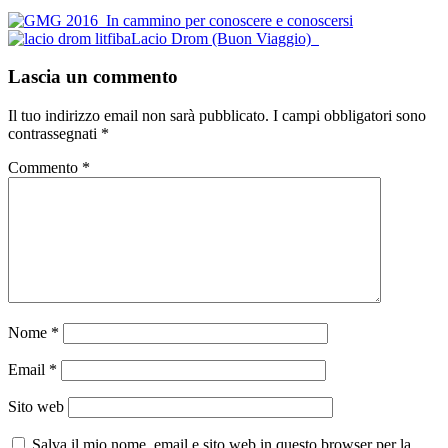
Post
In cammino per conoscere e conoscersi
Lacio Drom (Buon Viaggio)
navigation
Lascia un commento
Il tuo indirizzo email non sarà pubblicato.
I campi obbligatori sono
contrassegnati
*
Commento
*
Nome
*
Email
*
Sito web
Salva il mio nome, email e sito web in questo browser per la