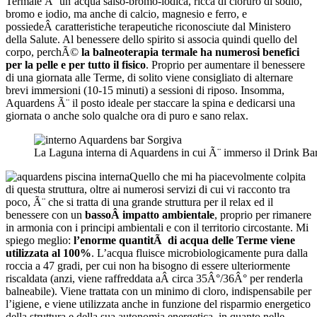
Termale Ã¨ un’acqua salso-bromo-iodica, ricca di cloruro di sodio,
bromo e iodio, ma anche di calcio, magnesio e ferro, e
possiedeÂ caratteristiche terapeutiche riconosciute dal Ministero
della Salute. Al benessere dello spirito si associa quindi quello del
corpo, perchÃ©
la balneoterapia termale ha numerosi benefici
per la pelle e per tutto il fisico
. Proprio per aumentare il benessere
di una giornata alle Terme, di solito viene consigliato di alternare
brevi immersioni (10-15 minuti) a sessioni di riposo. Insomma,
Aquardens Ã¨ il posto ideale per staccare la spina e dedicarsi una
giornata o anche solo qualche ora di puro e sano relax.
La Laguna interna di Aquardens in cui Ã¨ immerso il Drink Ba
Quello che mi ha piacevolmente colpita
di questa struttura, oltre ai numerosi servizi di cui vi racconto tra
poco, Ã¨ che si tratta di una grande struttura per il relax ed il
benessere con un
bassoÂ impatto ambientale
, proprio per rimanere
in armonia con i principi ambientali e con il territorio circostante. Mi
spiego meglio:
l’enorme quantitÃ di acqua delle Terme viene
utilizzata al 100%
. L’acqua fluisce microbiologicamente pura dalla
roccia a 47 gradi, per cui non ha bisogno di essere ulteriormente
riscaldata (anzi, viene raffreddata aÂ circa 35Â°/36Â° per renderla
balneabile). Viene trattata con un minimo di cloro, indispensabile per
l’igiene, e viene utilizzata anche in funzione del risparmio energetico
della struttura e della sua autonomia energetica, in quanto nelle