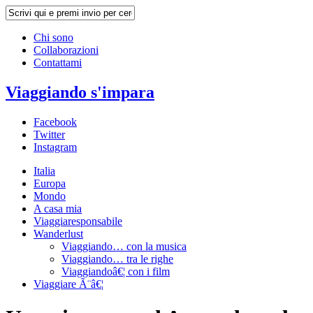
Chi sono
Collaborazioni
Contattami
Viaggiando s'impara
Facebook
Twitter
Instagram
Italia
Europa
Mondo
A casa mia
Viaggiaresponsabile
Wanderlust
Viaggiando… con la musica
Viaggiando… tra le righe
Viaggiandoâ€¦ con i film
Viaggiare Ã¨â€¦