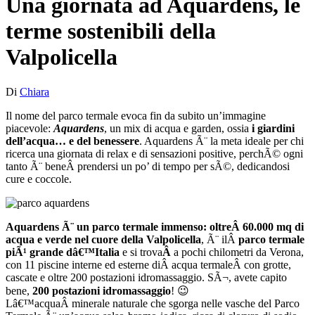
Una giornata ad Aquardens, le
terme sostenibili della
Valpolicella
Di
Chiara
Il nome del parco termale evoca fin da subito un’immagine
piacevole:
Aquardens
, un mix di acqua e garden, ossia
i giardini
dell’acqua… e del benessere
. Aquardens Ã¨ la meta ideale per chi
ricerca una giornata di relax e di sensazioni positive, perchÃ© ogni
tanto Ã¨ beneÂ prendersi un po’ di tempo per sÃ©, dedicandosi
cure e coccole.
Aquardens Ã¨ un parco termale immenso: oltreÂ 60.000 mq di
acqua e verde nel cuore della Valpolicella
, Ã¨ ilÂ
parco termale
piÃ¹ grande dâ€™Italia
e si trova
Â
a pochi chilometri da Verona,
con 11 piscine interne ed esterne diÂ acqua termaleÂ con grotte,
cascate e oltre 200 postazioni idromassaggio. SÃ¬, avete capito
bene,
200 postazioni idromassaggio
! 😉
Lâ€™acquaÂ minerale naturale che sgorga nelle vasche del Parco