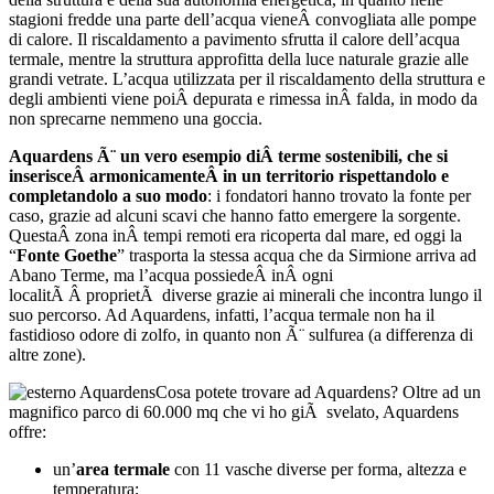
stagioni fredde una parte dell’acqua vieneÂ convogliata alle pompe
di calore. Il riscaldamento a pavimento sfrutta il calore dell’acqua
termale, mentre la struttura approfitta della luce naturale grazie alle
grandi vetrate. L’acqua utilizzata per il riscaldamento della struttura e
degli ambienti viene poiÂ depurata e rimessa inÂ falda, in modo da
non sprecarne nemmeno una goccia.
Aquardens Ã¨ un vero esempio diÂ terme sostenibili, che si
inserisceÂ armonicamenteÂ in un territorio rispettandolo e
completandolo a suo modo
: i fondatori hanno trovato la fonte per
caso, grazie ad alcuni scavi che hanno fatto emergere la sorgente.
QuestaÂ zona inÂ tempi remoti era ricoperta dal mare, ed oggi la
“
Fonte Goethe
” trasporta la stessa acqua che da Sirmione arriva ad
Abano Terme, ma l’acqua possiedeÂ inÂ ogni
localitÃ Â proprietÃ diverse grazie ai minerali che incontra lungo il
suo percorso. Ad Aquardens, infatti, l’acqua termale non ha il
fastidioso odore di zolfo, in quanto non Ã¨ sulfurea (a differenza di
altre zone).
Cosa potete trovare ad Aquardens? Oltre ad un
magnifico parco di 60.000 mq che vi ho giÃ svelato, Aquardens
offre:
un’
area termale
con 11 vasche diverse per forma, altezza e
temperatura;