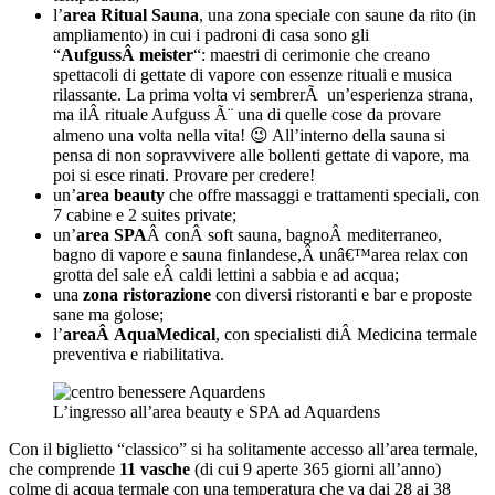
l’
area Ritual Sauna
, una zona speciale con saune da rito (in
ampliamento) in cui i padroni di casa sono gli
“
AufgussÂ meister
“: maestri di cerimonie che creano
spettacoli di gettate di vapore con essenze rituali e musica
rilassante. La prima volta vi sembrerÃ un’esperienza strana,
ma ilÂ rituale Aufguss Ã¨ una di quelle cose da provare
almeno una volta nella vita! 😉 All’interno della sauna si
pensa di non sopravvivere alle bollenti gettate di vapore, ma
poi si esce rinati. Provare per credere!
un’
area beauty
che offre massaggi e trattamenti speciali, con
7 cabine e 2 suites private;
un’
area SPA
Â conÂ soft sauna, bagnoÂ mediterraneo,
bagno di vapore e sauna finlandese,Â unâ€™area relax con
grotta del sale eÂ caldi lettini a sabbia e ad acqua;
una
zona ristorazione
con diversi ristoranti e bar e proposte
sane ma golose;
l’
areaÂ AquaMedical
, con specialisti diÂ Medicina termale
preventiva e riabilitativa.
L’ingresso all’area beauty e SPA ad Aquardens
Con il biglietto “classico” si ha solitamente accesso all’area termale,
che comprende
11 vasche
(di cui 9 aperte 365 giorni all’anno)
colme di acqua termale con una temperatura che va dai 28 ai 38