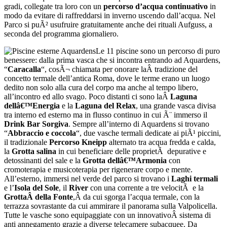
gradi, collegate tra loro con un
percorso d’acqua continuativo
in
modo da evitare di raffreddarsi in inverno uscendo dall’acqua. Nel
Parco si puÃ² usufruire gratuitamente anche dei rituali Aufguss, a
seconda del programma giornaliero.
Le 11 piscine sono un percorso di puro
benessere: dalla prima vasca che si incontra entrando ad Aquardens,
“
Caracalla
“, cosÃ¬ chiamata per onorare laÂ tradizione del
concetto termale dell’antica Roma, dove le terme erano un luogo
dedito non solo alla cura del corpo ma anche al tempo libero,
all’incontro ed allo svago. Poco distanti ci sono laÂ
Laguna
dellâ€™Energia
e la
Laguna del Relax
, una grande vasca divisa
tra interno ed esterno ma in flusso continuo in cui Ã¨ immerso il
Drink Bar Sorgiva
. Sempre all’interno di Aquardens si trovano
“
Abbraccio e coccola
“, due vasche termali dedicate ai piÃ¹ piccini,
il tradizionale
Percorso Kneipp
alternato tra acqua fredda e calda,
la
Grotta salina
in cui beneficiare delle proprietÃ depurative e
detossinanti del sale e la
Grotta dellâ€™Armonia
con
cromoterapia e musicoterapia per rigenerare corpo e mente.
All’esterno, immersi nel verde del parco si trovano i
Laghi termali
e l’
Isola del Sole
, il
River
con una corrente a tre velocitÃ e la
GrottaÂ della Fonte
,Â da cui sgorga l’acqua termale, con la
terrazza sovrastante da cui ammirare il panorama sulla Valpolicella.
Tutte le vasche sono equipaggiate con un innovativoÂ sistema di
anti annegamento grazie a diverse telecamere subacquee. Da