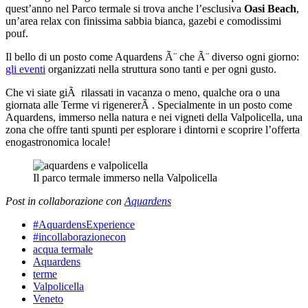
quest’anno nel Parco termale si trova anche l’esclusiva
Oasi Beach
,
un’area relax con finissima sabbia bianca, gazebi e comodissimi
pouf.
Il bello di un posto come Aquardens Ã¨ che Ã¨ diverso ogni giorno:
gli eventi
organizzati nella struttura sono tanti e per ogni gusto.
Che vi siate giÃ rilassati in vacanza o meno, qualche ora o una
giornata alle Terme vi rigenererÃ . Specialmente in un posto come
Aquardens, immerso nella natura e nei vigneti della Valpolicella, una
zona che offre tanti spunti per esplorare i dintorni e scoprire l’offerta
enogastronomica locale!
Il parco termale immerso nella Valpolicella
Post in collaborazione con
Aquardens
#AquardensExperience
#incollaborazionecon
acqua termale
Aquardens
terme
Valpolicella
Veneto