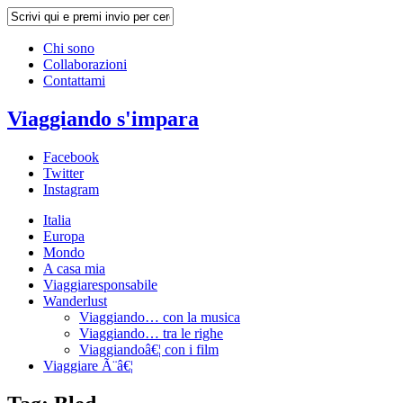
Chi sono
Collaborazioni
Contattami
Viaggiando s'impara
Facebook
Twitter
Instagram
Italia
Europa
Mondo
A casa mia
Viaggiaresponsabile
Wanderlust
Viaggiando… con la musica
Viaggiando… tra le righe
Viaggiandoâ€¦ con i film
Viaggiare Ã¨â€¦