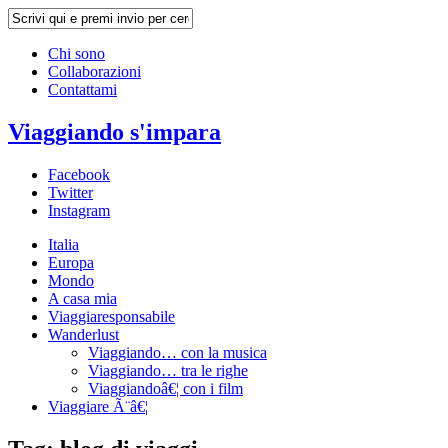
Chi sono
Collaborazioni
Contattami
Viaggiando s'impara
Facebook
Twitter
Instagram
Italia
Europa
Mondo
A casa mia
Viaggiaresponsabile
Wanderlust
Viaggiando… con la musica
Viaggiando… tra le righe
Viaggiandoâ€¦ con i film
Viaggiare Ã¨â€¦