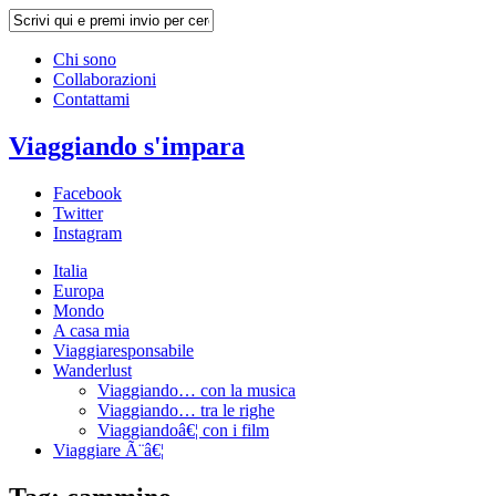
Chi sono
Collaborazioni
Contattami
Viaggiando s'impara
Facebook
Twitter
Instagram
Italia
Europa
Mondo
A casa mia
Viaggiaresponsabile
Wanderlust
Viaggiando… con la musica
Viaggiando… tra le righe
Viaggiandoâ€¦ con i film
Viaggiare Ã¨â€¦