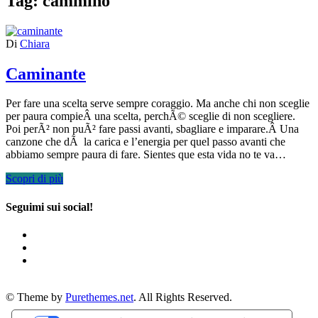
Tag:
cammino
Di
Chiara
Caminante
Per fare una scelta serve sempre coraggio. Ma anche chi non sceglie
per paura compieÂ una scelta, perchÃ© sceglie di non scegliere.
Poi perÃ² non puÃ² fare passi avanti, sbagliare e imparare.Â Una
canzone che dÃ la carica e l’energia per quel passo avanti che
abbiamo sempre paura di fare. Sientes que esta vida no te va…
Scopri di più
Seguimi sui social!
© Theme by
Purethemes.net
. All Rights Reserved.