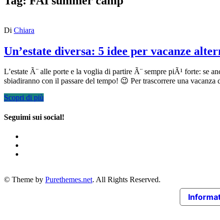
Tag:
FAI summer camp
Di
Chiara
Un’estate diversa: 5 idee per vacanze alter
L’estate Ã¨ alle porte e la voglia di partire Ã¨ sempre piÃ¹ forte: se a
sbiadiranno con il passare del tempo! 😉 Per trascorrere una vacanza
Scopri di più
Seguimi sui social!
© Theme by
Purethemes.net
. All Rights Reserved.
Informat