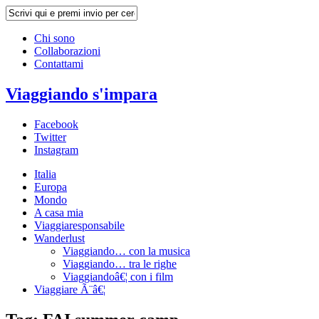
Chi sono
Collaborazioni
Contattami
Viaggiando s'impara
Facebook
Twitter
Instagram
Italia
Europa
Mondo
A casa mia
Viaggiaresponsabile
Wanderlust
Viaggiando… con la musica
Viaggiando… tra le righe
Viaggiandoâ€¦ con i film
Viaggiare Ã¨â€¦