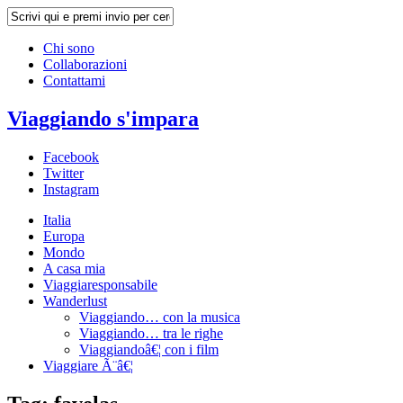
Chi sono
Collaborazioni
Contattami
Viaggiando s'impara
Facebook
Twitter
Instagram
Italia
Europa
Mondo
A casa mia
Viaggiaresponsabile
Wanderlust
Viaggiando… con la musica
Viaggiando… tra le righe
Viaggiandoâ€¦ con i film
Viaggiare Ã¨â€¦