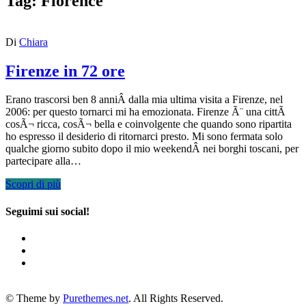
Tag:
Florence
Di
Chiara
Firenze in 72 ore
Erano trascorsi ben 8 anniÂ dalla mia ultima visita a Firenze, nel
2006: per questo tornarci mi ha emozionata. Firenze Ã¨ una cittÃ
cosÃ¬ ricca, cosÃ¬ bella e coinvolgente che quando sono ripartita
ho espresso il desiderio di ritornarci presto. Mi sono fermata solo
qualche giorno subito dopo il mio weekendÂ nei borghi toscani, per
partecipare alla…
Scopri di più
Seguimi sui social!
© Theme by
Purethemes.net
. All Rights Reserved.