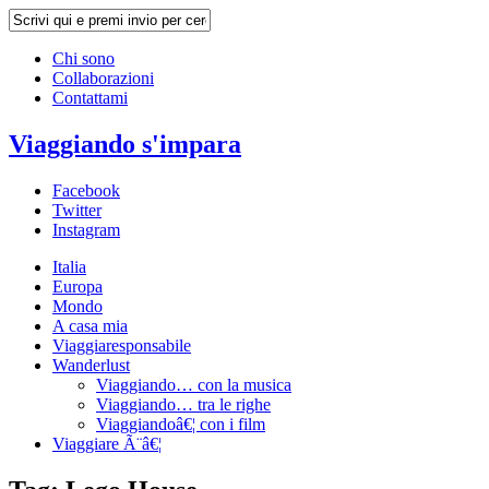
Chi sono
Collaborazioni
Contattami
Viaggiando s'impara
Facebook
Twitter
Instagram
Italia
Europa
Mondo
A casa mia
Viaggiaresponsabile
Wanderlust
Viaggiando… con la musica
Viaggiando… tra le righe
Viaggiandoâ€¦ con i film
Viaggiare Ã¨â€¦