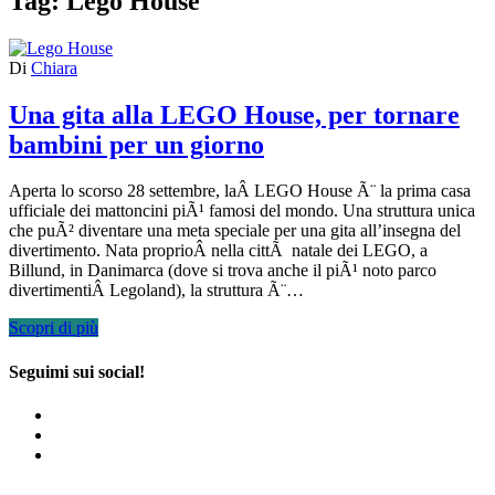
Tag:
Lego House
Di
Chiara
Una gita alla LEGO House, per tornare
bambini per un giorno
Aperta lo scorso 28 settembre, laÂ LEGO House Ã¨ la prima casa
ufficiale dei mattoncini piÃ¹ famosi del mondo. Una struttura unica
che puÃ² diventare una meta speciale per una gita all’insegna del
divertimento. Nata proprioÂ nella cittÃ natale dei LEGO, a
Billund, in Danimarca (dove si trova anche il piÃ¹ noto parco
divertimentiÂ Legoland), la struttura Ã¨…
Scopri di più
Seguimi sui social!