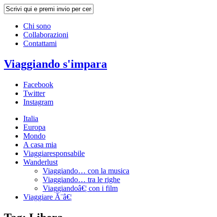
Chi sono
Collaborazioni
Contattami
Viaggiando s'impara
Facebook
Twitter
Instagram
Italia
Europa
Mondo
A casa mia
Viaggiaresponsabile
Wanderlust
Viaggiando… con la musica
Viaggiando… tra le righe
Viaggiandoâ€¦ con i film
Viaggiare Ã¨â€¦