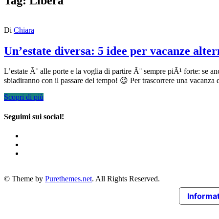
Tag:
Libera
Di
Chiara
Un’estate diversa: 5 idee per vacanze alter
L’estate Ã¨ alle porte e la voglia di partire Ã¨ sempre piÃ¹ forte: se a
sbiadiranno con il passare del tempo! 😉 Per trascorrere una vacanza
Scopri di più
Seguimi sui social!
© Theme by
Purethemes.net
. All Rights Reserved.
Informat