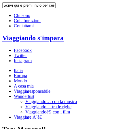
Chi sono
Collaborazioni
Contattami
Viaggiando s'impara
Facebook
Twitter
Instagram
Italia
Europa
Mondo
A casa mia
Viaggiaresponsabile
Wanderlust
Viaggiando… con la musica
Viaggiando… tra le righe
Viaggiandoâ€¦ con i film
Viaggiare Ã¨â€¦