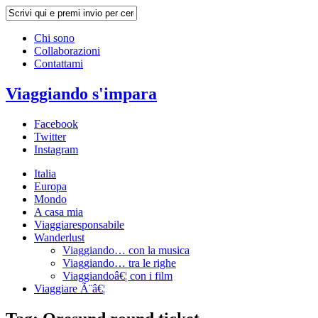
Chi sono
Collaborazioni
Contattami
Viaggiando s'impara
Facebook
Twitter
Instagram
Italia
Europa
Mondo
A casa mia
Viaggiaresponsabile
Wanderlust
Viaggiando… con la musica
Viaggiando… tra le righe
Viaggiandoâ€¦ con i film
Viaggiare Ã¨â€¦