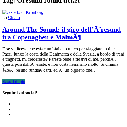
Tag:
Oresund round ticket
Di
Chiara
Around The Sound: il giro dell’Ã˜resund
tra Copenaghen e MalmÃ¶
E se vi dicessi che esiste un biglietto unico per viaggiare in due
Paesi, lungo la costa della Danimarca e della Svezia, a bordo di treni
e traghetti, mi credereste? Fareste bene a fidarvi di me, perchÃ©
questa possibilitÃ esiste, e non costa nemmeno molto. Si chiama
â€œÃ–resund rundtâ€ card, ed Ã¨ un biglietto che…
Scopri di più
Seguimi sui social!