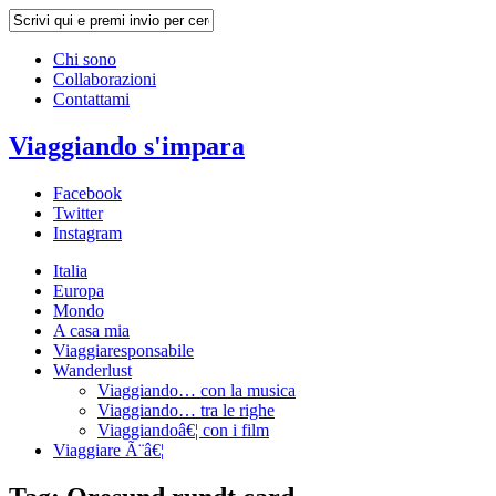
Chi sono
Collaborazioni
Contattami
Viaggiando s'impara
Facebook
Twitter
Instagram
Italia
Europa
Mondo
A casa mia
Viaggiaresponsabile
Wanderlust
Viaggiando… con la musica
Viaggiando… tra le righe
Viaggiandoâ€¦ con i film
Viaggiare Ã¨â€¦