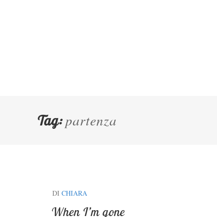
partenza
Tag:
DI
CHIARA
When I’m gone