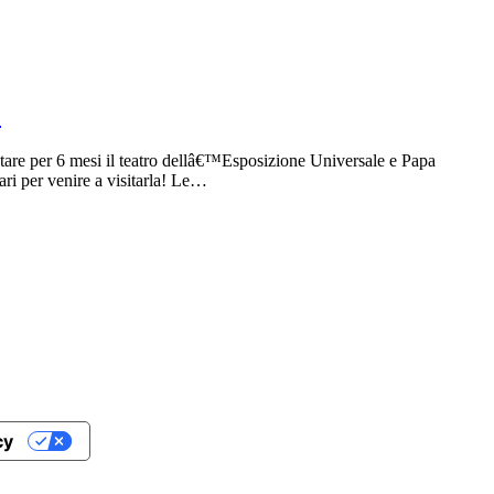
)
tare per 6 mesi il teatro dellâ€™Esposizione Universale e Papa
ri per venire a visitarla! Le…
cy