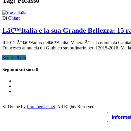
Tag:
Picasso
Di
Chiara
Lâ€™Italia e la sua Grande Bellezza: 15 ra
Il 2015 Ã¨ lâ€™anno dellâ€™Italia: Matera Ã¨ stata nominata Capitale
Francesco annuncia un Giubileo straordinario per il 2015-2016. Ma la
Scopri di più
Seguimi sui social!
© Theme by
Purethemes.net
. All Rights Reserved.
Informat