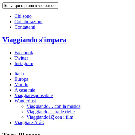
Chi sono
Collaborazioni
Contattami
Viaggiando s'impara
Facebook
Twitter
Instagram
Italia
Europa
Mondo
A casa mia
Viaggiaresponsabile
Wanderlust
Viaggiando… con la musica
Viaggiando… tra le righe
Viaggiandoâ€¦ con i film
Viaggiare Ã¨â€¦