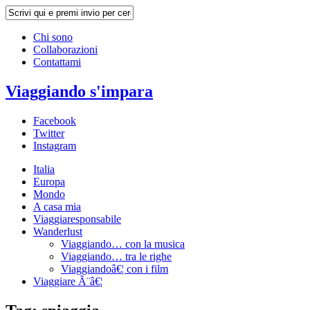
Chi sono
Collaborazioni
Contattami
Viaggiando s'impara
Facebook
Twitter
Instagram
Italia
Europa
Mondo
A casa mia
Viaggiaresponsabile
Wanderlust
Viaggiando… con la musica
Viaggiando… tra le righe
Viaggiandoâ€¦ con i film
Viaggiare Ã¨â€¦