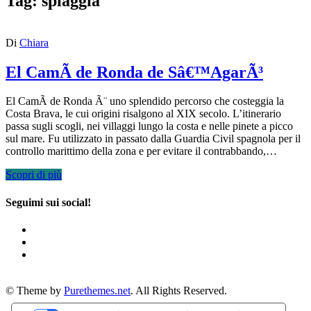
Tag:
spiaggia
Di
Chiara
El CamÃ­ de Ronda de Sâ€™AgarÃ³
El CamÃ­ de Ronda Ã¨ uno splendido percorso che costeggia la
Costa Brava, le cui origini risalgono al XIX secolo. L’itinerario
passa sugli scogli, nei villaggi lungo la costa e nelle pinete a picco
sul mare. Fu utilizzato in passato dalla Guardia Civil spagnola per il
controllo marittimo della zona e per evitare il contrabbando,…
Scopri di più
Seguimi sui social!
© Theme by
Purethemes.net
. All Rights Reserved.