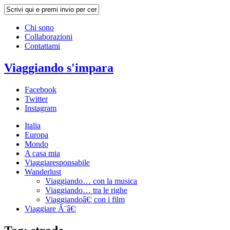
Chi sono
Collaborazioni
Contattami
Viaggiando s'impara
Facebook
Twitter
Instagram
Italia
Europa
Mondo
A casa mia
Viaggiaresponsabile
Wanderlust
Viaggiando… con la musica
Viaggiando… tra le righe
Viaggiandoâ€¦ con i film
Viaggiare Ã¨â€¦