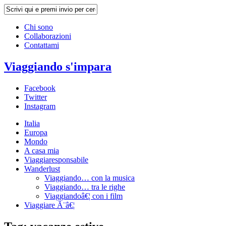
Chi sono
Collaborazioni
Contattami
Viaggiando s'impara
Facebook
Twitter
Instagram
Italia
Europa
Mondo
A casa mia
Viaggiaresponsabile
Wanderlust
Viaggiando… con la musica
Viaggiando… tra le righe
Viaggiandoâ€¦ con i film
Viaggiare Ã¨â€¦