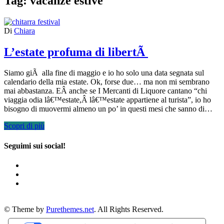
Tag:
vacanze estive
Di
Chiara
L’estate profuma di libertÃ
Siamo giÃ alla fine di maggio e io ho solo una data segnata sul
calendario della mia estate. Ok, forse due… ma non mi sembrano
mai abbastanza. EÂ anche se I Mercanti di Liquore cantano “chi
viaggia odia lâ€™estate,Â lâ€™estate appartiene al turista”, io ho
bisogno di muovermi almeno un po’ in questi mesi che sanno di…
Scopri di più
Seguimi sui social!
© Theme by
Purethemes.net
. All Rights Reserved.