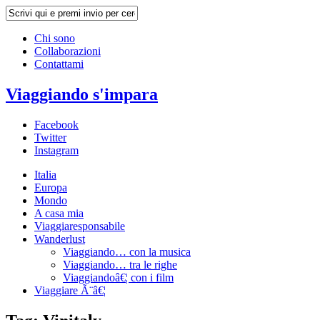
Chi sono
Collaborazioni
Contattami
Viaggiando s'impara
Facebook
Twitter
Instagram
Italia
Europa
Mondo
A casa mia
Viaggiaresponsabile
Wanderlust
Viaggiando… con la musica
Viaggiando… tra le righe
Viaggiandoâ€¦ con i film
Viaggiare Ã¨â€¦