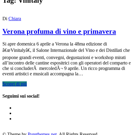
Tag:
Vinitaly
Di
Chiara
Verona profuma di vino e primavera
Si apre domenica 6 aprile a Verona la 48ma edizione di
â€œVinitalyâ€, il Salone Internazionale del Vino e dei Distillati che
propone grandi eventi, convegni, degustazioni e workshop mirati
all’incontro delle cantine espositrici con gli operatori del comparto e
che si concluderÃ mercoledÃ¬ 9 aprile. Un ricco programma di
eventi artistici e musicali accompagna la…
Scopri di più
Seguimi sui social!
© Theme by
Purethemes.net
. All Rights Reserved.