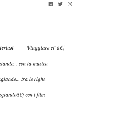
erlust
Viaggiare Ã¨â€¦
iando… con la musica
giando… tra le righe
giandoâ€¦ con i film