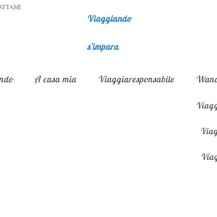
ATTAMI
Viaggiando
s'impara
ndo
A casa mia
Viaggiaresponsabile
Wand
Viagg
Viag
Viag