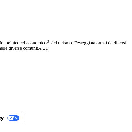
le, politico ed economicoÂ del turismo. Festeggiata ormai da diversi
e nelle diverse comunitÃ ,…
cy