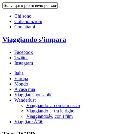
Chi sono
Collaborazioni
Contattami
Viaggiando s'impara
Facebook
Twitter
Instagram
Italia
Europa
Mondo
A casa mia
Viaggiaresponsabile
Wanderlust
Viaggiando… con la musica
Viaggiando… tra le righe
Viaggiandoâ€¦ con i film
Viaggiare Ã¨â€¦