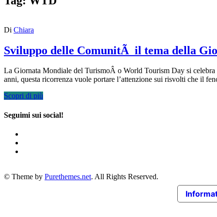
Tag:
WTD
Di
Chiara
Sviluppo delle ComunitÃ il tema della Gi
La Giornata Mondiale del TurismoÂ o World Tourism Day si celebra ogni
anni, questa ricorrenza vuole portare l’attenzione sui risvolti che il 
Scopri di più
Seguimi sui social!
© Theme by
Purethemes.net
. All Rights Reserved.
Informat