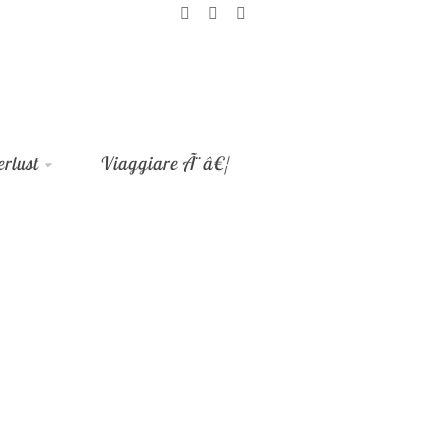
rlust
Viaggiare Ã¨â€¦