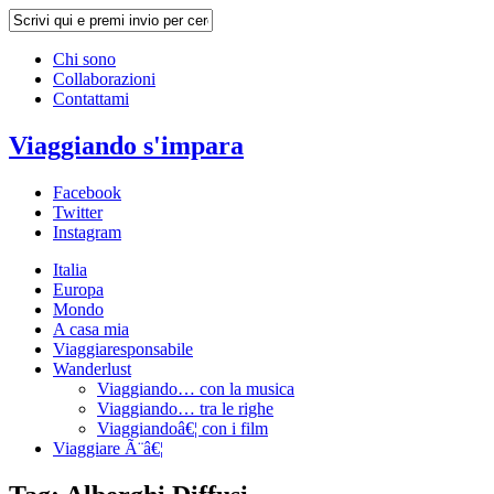
Chi sono
Collaborazioni
Contattami
Viaggiando s'impara
Facebook
Twitter
Instagram
Italia
Europa
Mondo
A casa mia
Viaggiaresponsabile
Wanderlust
Viaggiando… con la musica
Viaggiando… tra le righe
Viaggiandoâ€¦ con i film
Viaggiare Ã¨â€¦