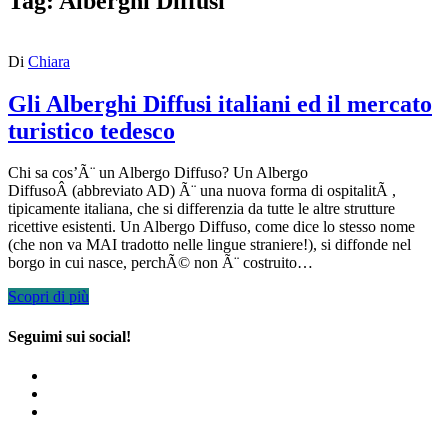
Tag:
Alberghi Diffusi
Di
Chiara
Gli Alberghi Diffusi italiani ed il mercato
turistico tedesco
Chi sa cos’Ã¨ un Albergo Diffuso? Un Albergo
DiffusoÂ (abbreviato AD) Ã¨ una nuova forma di ospitalitÃ ,
tipicamente italiana, che si differenzia da tutte le altre strutture
ricettive esistenti. Un Albergo Diffuso, come dice lo stesso nome
(che non va MAI tradotto nelle lingue straniere!), si diffonde nel
borgo in cui nasce, perchÃ© non Ã¨ costruito…
Scopri di più
Seguimi sui social!