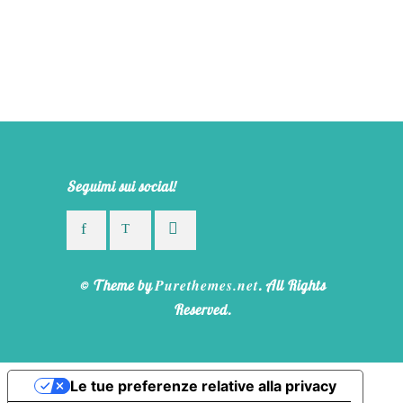
Seguimi sui social!
Purethemes.net
© Theme by
. All Rights
Reserved.
Le tue preferenze relative alla privacy