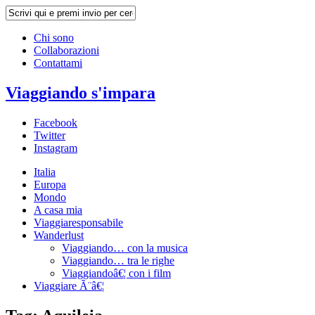
Chi sono
Collaborazioni
Contattami
Viaggiando s'impara
Facebook
Twitter
Instagram
Italia
Europa
Mondo
A casa mia
Viaggiaresponsabile
Wanderlust
Viaggiando… con la musica
Viaggiando… tra le righe
Viaggiandoâ€¦ con i film
Viaggiare Ã¨â€¦