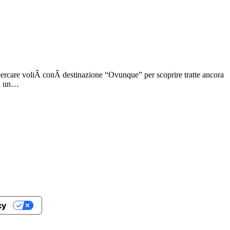
cercare voliÂ conÂ destinazione “Ovunque” per scoprire tratte ancora
 in un…
cy