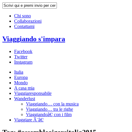
Chi sono
Collaborazioni
Contattami
Viaggiando s'impara
Facebook
Twitter
Instagram
Italia
Europa
Mondo
A casa mia
Viaggiaresponsabile
Wanderlust
Viaggiando… con la musica
Viaggiando… tra le righe
Viaggiandoâ€¦ con i film
Viaggiare Ã¨â€¦