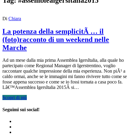
Tag:
#assembleaigersitalia2015
Di
Chiara
La potenza della semplicitÃ … il
(foto)racconto di un weekend nelle
Marche
Ad un mese dalla mia prima Assemblea IgersItalia, alla quale ho
partecipato come Regional Manager di Igerstrentino, voglio
raccontare qualche impressione della mia esperienza. Non piÃ¹ a
caldo ormai, anche se le immagini mi fanno rivivere tutto come se
fosse appena successo e come se io fossi tornata a casa poco fa.
Lâ€™Assemblea IgersItalia 2015Â si…
Scopri di più
Seguimi sui social!