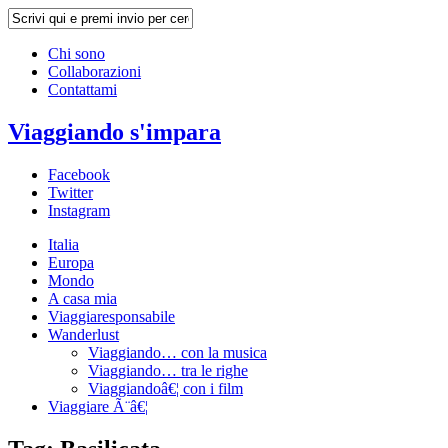
Chi sono
Collaborazioni
Contattami
Viaggiando s'impara
Facebook
Twitter
Instagram
Italia
Europa
Mondo
A casa mia
Viaggiaresponsabile
Wanderlust
Viaggiando… con la musica
Viaggiando… tra le righe
Viaggiandoâ€¦ con i film
Viaggiare Ã¨â€¦