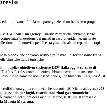
presto
ed ho provato a fare la mia parte grazie ad un bellissimo progetto,
il COVID-19 con Emergency
, Charity Partner che abbiamo scelto
e competenze di gestione dei malati in caso di epidemie, maturate
estimento di nuovi ospedali e sta gestendo alcuni reparti di terapia
rmato e-book
che abbiamo scritto a piÃ¹ mani:
“Destinazione Italia.
nelle classiche guide turistiche.
tti un
duplice obiettivo:
sostenere lâ€™Italia
oggi e cercare di
OVID-19.Â
Per il secondo obiettivo abbiamo scritto tutti insieme l’e-
insoliti e solitamente non inseriti nelle guide turistiche. La guida Ã¨ il
incredibile, una
guida completa
che racconta lâ€™Italia attraverso
273
, passando per laghi, castelli, tradizioni gastronomiche,
eÂ parlando del cuore dei Lavini di Marco, la
Ruina Dantesca e
lla Murgia Materana
.