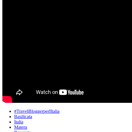
#TravelBloggerperlItalia
Basilicata
Italia
Matera