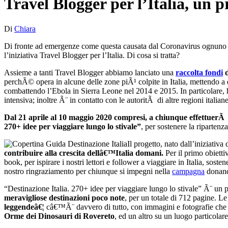
Travel Blogger per l’Italia, un p
Di
Chiara
Di fronte ad emergenze come questa causata dal Coronavirus ognuno di 
l’iniziativa Travel Blogger per l’Italia. Di cosa si tratta?
Assieme a tanti Travel Blogger abbiamo lanciato una
raccolta fondi
d
perchÃ© opera in alcune delle zone piÃ¹ colpite in Italia, mettendo a 
combattendo l’Ebola in Sierra Leone nel 2014 e 2015. In particolare, h
intensiva; inoltre Ã¨ in contatto con le autoritÃ di altre regioni italiane
Dal
21 aprile al 10 maggio 2020 compresi, a
chiunque effettuerÃ
270+ idee per viaggiare lungo lo stivale”
, per sostenere la ripartenza
Il progetto, nato dall’iniziativa
contribuire alla crescita dellâ€™Italia domani.
Per il primo obietti
book, per ispirare i nostri lettori e follower a viaggiare in Italia, sos
nostro ringraziamento per chiunque si impegni nella
campagna
donand
“Destinazione Italia. 270+ idee per viaggiare lungo lo stivale” Ã¨ un 
meravigliose destinazioni
poco note
, per un totale di
712 pagine. Le
leggendeâ€¦
câ€™Ã¨ davvero di tutto, con immagini e fotografie che 
Orme dei Dinosauri di Rovereto
, ed un altro su un luogo particolar