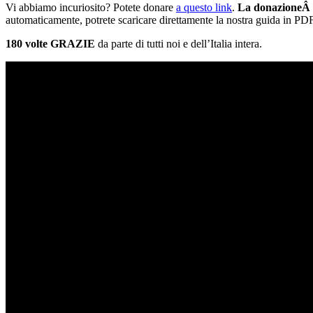
Vi abbiamo incuriosito? Potete donare
a questo link
.
La donazione
Â
automaticamente, potrete scaricare direttamente la nostra guida in PDF
180 volte GRAZIE
da parte di tutti noi e dell’Italia intera.