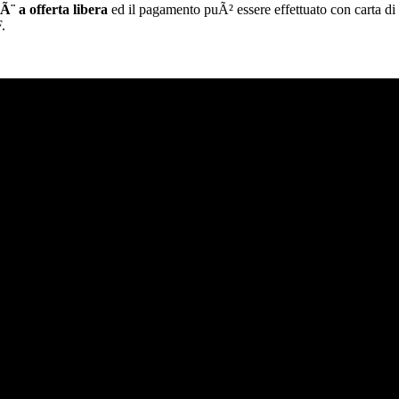
 Ã¨ a
offerta liber
a
ed il pagamento puÃ² essere effettuato con
carta di
.