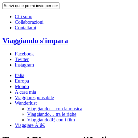
Chi sono
Collaborazioni
Contattami
Viaggiando s'impara
Facebook
Twitter
Instagram
Italia
Europa
Mondo
A casa mia
Viaggiaresponsabile
Wanderlust
Viaggiando… con la musica
Viaggiando… tra le righe
Viaggiandoâ€¦ con i film
Viaggiare Ã¨â€¦