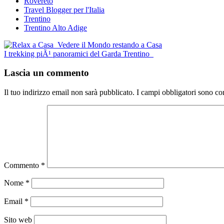
Rovereto
Travel Blogger per l'Italia
Trentino
Trentino Alto Adige
Post
Vedere il Mondo restando a Casa
I trekking piÃ¹ panoramici del Garda Trentino
navigation
Lascia un commento
Il tuo indirizzo email non sarà pubblicato.
I campi obbligatori sono co
Commento
*
Nome
*
Email
*
Sito web