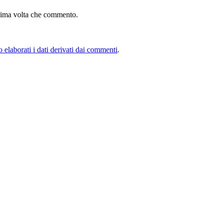
ssima volta che commento.
elaborati i dati derivati dai commenti
.