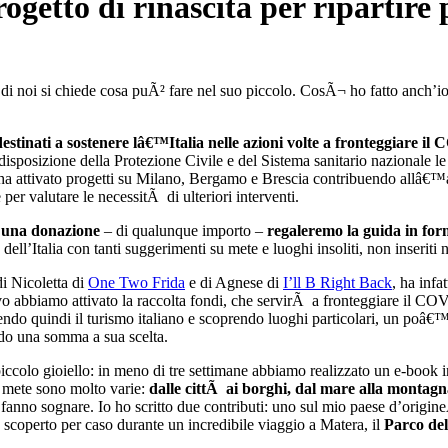
rogetto di rinascita per ripartire 
noi si chiede cosa puÃ² fare nel suo piccolo. CosÃ¬ ho fatto anch’io, 
estinati a sostenere lâ€™Italia nelle azioni volte a fronteggiare 
disposizione della Protezione Civile e del Sistema sanitario nazionale l
a attivato progetti su Milano, Bergamo e Brescia contribuendo allâ€™all
 per valutare le necessitÃ di ulteriori interventi.
 una donazione
– di qualunque importo –
regaleremo la guida in fo
 dell’Italia con tanti suggerimenti su mete e luoghi insoliti, non inseriti 
 di Nicoletta di
One Two Frida
e di Agnese di
I’ll B Right Back
, ha infa
vo abbiamo attivato la raccolta fondi, che servirÃ a
fronteggiare il C
tenendo quindi il turismo italiano e scoprendo luoghi particolari, un poâ€™ 
o una somma a sua scelta.
piccolo gioiello: in meno di tre settimane abbiamo realizzato un e-book 
 mete sono molto varie:
dalle cittÃ ai borghi, dal mare alla montagna
fanno sognare. Io ho
scritto due contributi: uno sul mio paese d’origin
e scoperto per caso durante un incredibile viaggio a Matera, il
Parco de