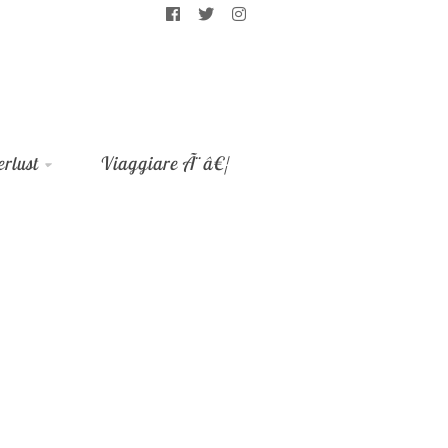
rlust
Viaggiare Ã¨â€¦