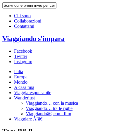
Chi sono
Collaborazioni
Contattami
Viaggiando s'impara
Facebook
Twitter
Instagram
Italia
Europa
Mondo
A casa mia
Viaggiaresponsabile
Wanderlust
Viaggiando… con la musica
Viaggiando… tra le righe
Viaggiandoâ€¦ con i film
Viaggiare Ã¨â€¦