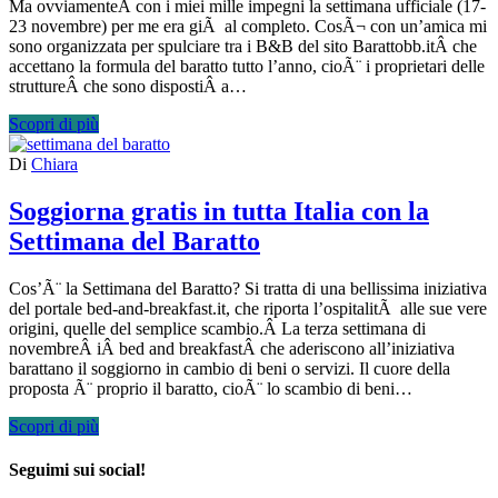
Ma ovviamenteÂ con i miei mille impegni la settimana ufficiale (17-
23 novembre) per me era giÃ al completo. CosÃ¬ con un’amica mi
sono organizzata per spulciare tra i B&B del sito Barattobb.itÂ che
accettano la formula del baratto tutto l’anno, cioÃ¨ i proprietari delle
struttureÂ che sono dispostiÂ a…
Scopri di più
Di
Chiara
Soggiorna gratis in tutta Italia con la
Settimana del Baratto
Cos’Ã¨ la Settimana del Baratto? Si tratta di una bellissima iniziativa
del portale bed-and-breakfast.it, che riporta l’ospitalitÃ alle sue vere
origini, quelle del semplice scambio.Â La terza settimana di
novembreÂ iÂ bed and breakfastÂ che aderiscono all’iniziativa
barattano il soggiorno in cambio di beni o servizi. Il cuore della
proposta Ã¨ proprio il baratto, cioÃ¨ lo scambio di beni…
Scopri di più
Seguimi sui social!