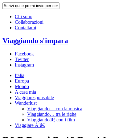
Chi sono
Collaborazioni
Contattami
Viaggiando s'impara
Facebook
Twitter
Instagram
Italia
Europa
Mondo
A casa mia
Viaggiaresponsabile
Wanderlust
Viaggiando… con la musica
Viaggiando… tra le righe
Viaggiandoâ€¦ con i film
Viaggiare Ã¨â€¦