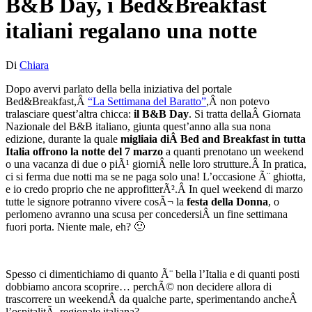
B&B Day, i Bed&Breakfast
italiani regalano una notte
Di
Chiara
Dopo avervi parlato della bella iniziativa del portale
Bed&Breakfast,Â
“La Settimana del Baratto”
,Â non potevo
tralasciare quest’altra chicca:
il B&B Day
. Si tratta dellaÂ Giornata
Nazionale del B&B italiano, giunta quest’anno alla sua nona
edizione, durante la quale
migliaia diÂ Bed and Breakfast in tutta
Italia offrono la notte del 7 marzo
a quanti prenotano un weekend
o una vacanza di due o piÃ¹ giorniÂ nelle loro strutture.Â In pratica,
ci si ferma due notti ma se ne paga solo una! L’occasione Ã¨ ghiotta,
e io credo proprio che ne approfitterÃ².Â In quel weekend di marzo
tutte le signore potranno vivere cosÃ¬ la
festa della Donna
, o
perlomeno avranno una scusa per concedersiÂ un fine settimana
fuori porta. Niente male, eh? 🙂
Spesso ci dimentichiamo di quanto Ã¨ bella l’Italia e di quanti posti
dobbiamo ancora scoprire… perchÃ© non decidere allora di
trascorrere un weekendÂ da qualche parte, sperimentando ancheÂ
l’ospitalitÃ regionale italiana?