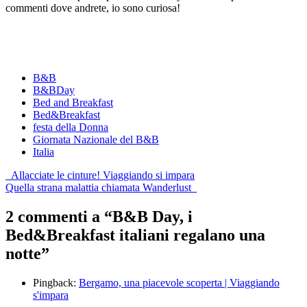
commenti dove andrete, io sono curiosa!
B&B
B&BDay
Bed and Breakfast
Bed&Breakfast
festa della Donna
Giornata Nazionale del B&B
Italia
Post
Allacciate le cinture! Viaggiando si impara
Quella strana malattia chiamata Wanderlust
navigation
2 commenti a “
B&B Day, i
Bed&Breakfast italiani regalano una
notte
”
Pingback:
Bergamo, una piacevole scoperta | Viaggiando
s'impara