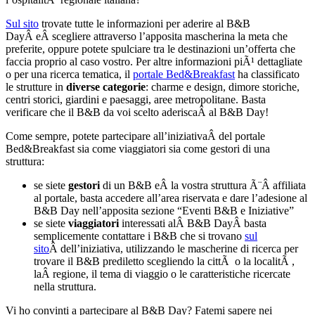
Sul sito
trovate tutte le informazioni per aderire al B&B
DayÂ eÂ scegliere attraverso l’apposita mascherina la meta che
preferite, oppure potete spulciare tra le destinazioni un’offerta che
faccia proprio al caso vostro. Per altre informazioni piÃ¹ dettagliate
o per una ricerca tematica, il
portale Bed&Breakfast
ha classificato
le strutture in
diverse categorie
: charme e design, dimore storiche,
centri storici, giardini e paesaggi, aree metropolitane. Basta
verificare che il B&B da voi scelto aderiscaÂ al B&B Day!
Come sempre, potete partecipare all’iniziativaÂ del portale
Bed&Breakfast sia come viaggiatori sia come gestori di una
struttura:
se siete
gestori
di un B&B eÂ la vostra struttura Ã¨Â affiliata
al portale, basta accedere all’area riservata e dare l’adesione al
B&B Day nell’apposita sezione “Eventi B&B e Iniziative”
se siete
viaggiatori
interessati alÂ B&B DayÂ basta
semplicemente contattare i B&B che si trovano
sul
sito
Â dell’iniziativa, utilizzando le mascherine di ricerca per
trovare il B&B prediletto scegliendo la cittÃ o la localitÃ ,
laÂ regione, il tema di viaggio o le caratteristiche ricercate
nella struttura.
Vi ho convinti a partecipare al B&B Day? Fatemi sapere nei