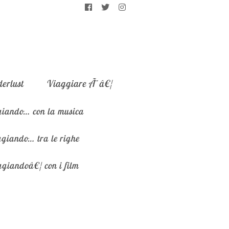
erlust
Viaggiare Ã¨â€¦
iando… con la musica
giando… tra le righe
giandoâ€¦ con i film