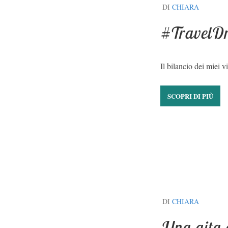
DI
CHIARA
#TravelDr
Il bilancio dei miei
SCOPRI DI PIÙ
DI
CHIARA
Una gita 