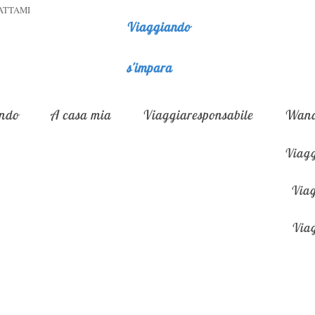
ATTAMI
Viaggiando
s'impara
ndo
A casa mia
Viaggiaresponsabile
Wand
Viagg
Viag
Viag