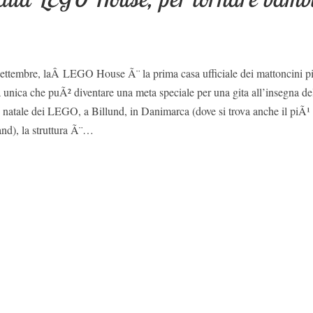
settembre, laÂ LEGO House Ã¨ la prima casa ufficiale dei mattoncini p
unica che puÃ² diventare una meta speciale per una gita all’insegna de
 natale dei LEGO, a Billund, in Danimarca (dove si trova anche il piÃ¹
nd), la struttura Ã¨…