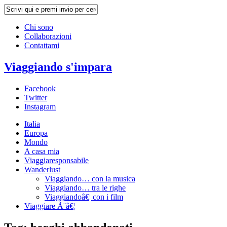
Chi sono
Collaborazioni
Contattami
Viaggiando s'impara
Facebook
Twitter
Instagram
Italia
Europa
Mondo
A casa mia
Viaggiaresponsabile
Wanderlust
Viaggiando… con la musica
Viaggiando… tra le righe
Viaggiandoâ€¦ con i film
Viaggiare Ã¨â€¦