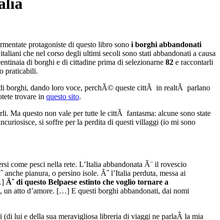
alia
mentate protagoniste di questo libro sono
i borghi abbandonati
 italiani che nel corso degli ultimi secoli sono stati abbandonati a causa
 centinaia di borghi e di cittadine prima di selezionarne
82
e raccontarli
 praticabili.
didi borghi, dando loro voce, perchÃ© queste cittÃ in realtÃ parlano
tete trovare in
questo sito
.
li. Ma questo non vale per tutte le cittÃ fantasma: alcune sono state
ncuriosisce, si soffre per la perdita di questi villaggi (io mi sono
rsi come pesci nella rete. L’Italia abbandonata Ã¨ il rovescio
anche pianura, o persino isole. Ãˆ l’Italia perduta, messa ai
[…]
Ãˆ di questo Belpaese estinto che voglio tornare a
es, un atto d’amore. […] E questi borghi abbandonati, dai nomi
 (di lui e della sua meravigliosa libreria di viaggi ne parlaÂ la mia