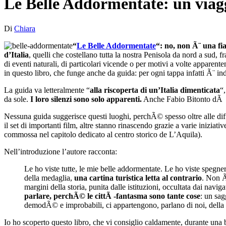
Le Belle Addormentate: un viagg
Di
Chiara
“
Le Belle Addormentate
“: no, non Ã¨ una fi
d’Italia
, quelli che costellano tutta la nostra Penisola da nord a sud, f
di eventi naturali, di particolari vicende o per motivi a volte apparent
in questo libro, che funge anche da guida: per ogni tappa infatti Ã¨ ind
La guida va letteralmente “
alla riscoperta di un’Italia dimenticata
“
da sole.
I loro silenzi sono solo apparenti.
Anche Fabio Bitonto dÃ sp
Nessuna guida suggerisce questi luoghi, perchÃ© spesso oltre alle diff
il set di importanti film, altre stanno rinascendo grazie a varie iniziati
commossa nel capitolo dedicato al centro storico de L’Aquila).
Nell’introduzione l’autore racconta:
Le ho viste tutte, le mie belle addormentate. Le ho viste spegne
della medaglia,
una cartina turistica letta al contrario
. Non Ã
margini della storia, punita dalle istituzioni, occultata dai naviga
parlare, perchÃ© le cittÃ -fantasma sono tante cose
: un sag
demodÃ© e improbabili, ci appartengono, parlano di noi, della no
Io ho scoperto questo libro, che vi consiglio caldamente, durante una be