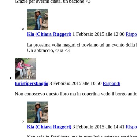
Grazie per avermi citata, un bacione <3
Kia (Chiara Ruggeri)
1 Febbraio 2015 alle 12:00
Rispo
La prossima volta magari ci troviamo ad un evento della l
Un abbraccio, cara <3
turistipersbaglio
3 Febbraio 2015 alle 10:50
Rispondi
Non conoscevo questo libro ma in copertina vedo il borgo anti
Kia (Chiara Ruggeri)
3 Febbraio 2015 alle 14:41
Rispo