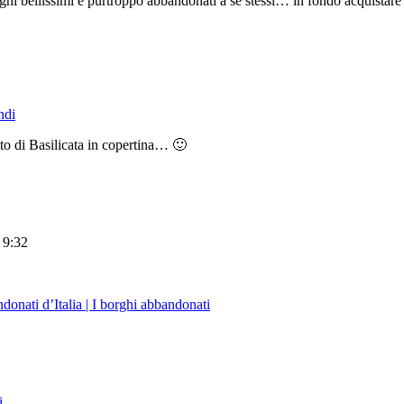
orghi bellissimi e purtroppo abbandonati a se stessi… in fondo acquistare
ndi
o di Basilicata in copertina… 🙂
 9:32
donati d’Italia | I borghi abbandonati
i