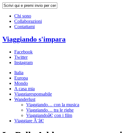
Chi sono
Collaborazioni
Contattami
Viaggiando s'impara
Facebook
Twitter
Instagram
Italia
Europa
Mondo
A casa mia
Viaggiaresponsabile
Wanderlust
Viaggiando… con la musica
Viaggiando… tra le righe
Viaggiandoâ€¦ con i film
Viaggiare Ã¨â€¦