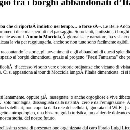
io tra i borghi abbandonati d’It
aba che ci riportaÂ indietro nel tempo… o forse sÃ¬.
Le Belle Addor
rammenti di storia sperduti nel paesaggio. Sono tanti, tantissimi, i borghi
emente assurdi.
Antonio Mocciola
,Â giornalista e narratore, ha visitato
icata la via per raggiungerla, anche se non tutte sono facilmente agibili o
, raccontando le storie, gli avvenimenti e gli abbandoni di questi splen
azio ai borghi dimenticati, grazie al progetto “Paesi Fantasma” che po
icoltÃ d’accesso vi sono vere e proprie ordinanze che vietano di visitar
ve. Ci si appassiona al tour di Mocciola lungoÂ l’Italia dimenticata, ci si i
rsi lentamente, oppure giÃ rassegnate, o anche orgogliose e vive dibatte
¨ solo montagna, dissanguata dalla natalitÃ zero e dall’emigrazione. Ãˆ 
tori satellitari, non coperta dalla rete dei cellulari, ignorata dal Wi-Fi. 
getto antropologico, una bizzarra guida turistica, un cahier de doleanc
stra storia, del nostro futuro.
llissima serata di presentazione organizzata dal caro libraio Luigi Licci