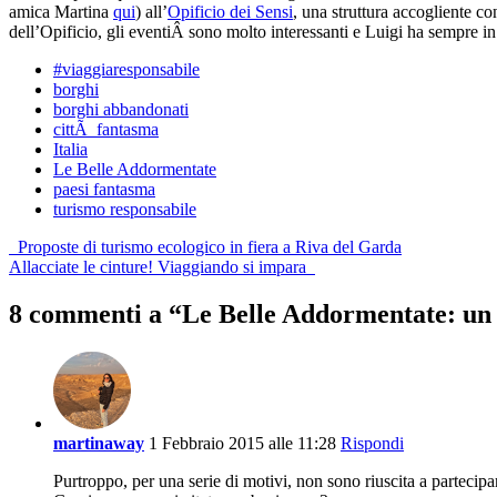
amica Martina
qui
) all’
Opificio dei Sensi
, una struttura accogliente co
dell’Opificio, gli eventiÂ sono molto interessanti e Luigi ha sempre i
#viaggiaresponsabile
borghi
borghi abbandonati
cittÃ fantasma
Italia
Le Belle Addormentate
paesi fantasma
turismo responsabile
Post
Proposte di turismo ecologico in fiera a Riva del Garda
Allacciate le cinture! Viaggiando si impara
navigation
8 commenti a “
Le Belle Addormentate: un v
martinaway
1 Febbraio 2015 alle 11:28
Rispondi
Purtroppo, per una serie di motivi, non sono riuscita a partecipar