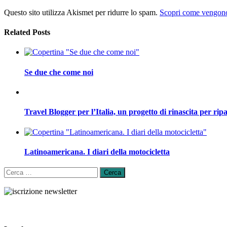
Questo sito utilizza Akismet per ridurre lo spam.
Scopri come vengono 
Related Posts
Se due che come noi
Travel Blogger per l’Italia, un progetto di rinascita per ripa
Latinoamericana. I diari della motocicletta
Ricerca
per: