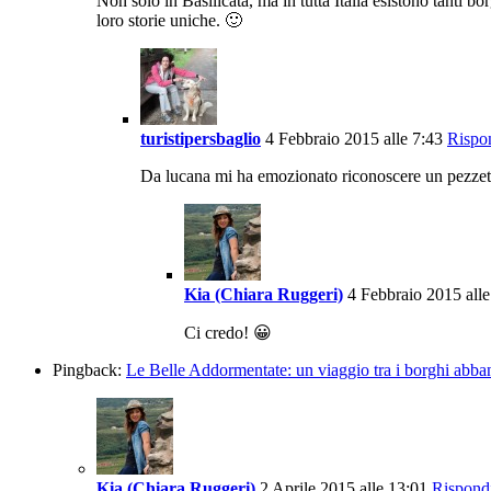
Non solo in Basilicata, ma in tutta Italia esistono tanti b
loro storie uniche. 🙂
turistipersbaglio
4 Febbraio 2015 alle 7:43
Rispo
Da lucana mi ha emozionato riconoscere un pezzett
Kia (Chiara Ruggeri)
4 Febbraio 2015 alle
Ci credo! 😀
Pingback:
Le Belle Addormentate: un viaggio tra i borghi abban
Kia (Chiara Ruggeri)
2 Aprile 2015 alle 13:01
Rispond