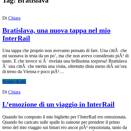
Tag:
Bratislava
Di
Chiara
Bratislava, una nuova tappa nel mio
InterRail
Una tappa che proprio non avevamo pensato di fare. Una cittÃ che
mi suonava in testa da un po’, ma che non avevo considerato piÃ¹ di
tanto. E che invece si Ã¨ rivelata una bellissima sorpresa! Bratislava
Ã¨ una cittÃ che merita una visita, oltretutto dista meno diÂ un’ora
di treno da Vienna e poco piÃ¹…
Scopri di più
Di
Chiara
L’emozione di un viaggio in InterRail
Quando ho comprato il mio biglietto per l’InterRail ero emozionata.
Quando ho caricato sulle spalle lo zainone per prendere il primo
treno del mio viaggio sui binari ero ancor piÃ¹ emozionata, tanto da