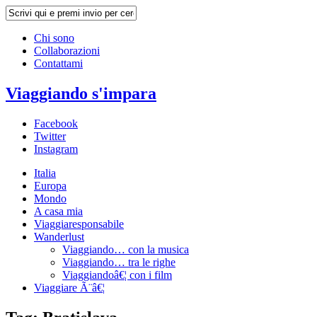
Chi sono
Collaborazioni
Contattami
Viaggiando s'impara
Facebook
Twitter
Instagram
Italia
Europa
Mondo
A casa mia
Viaggiaresponsabile
Wanderlust
Viaggiando… con la musica
Viaggiando… tra le righe
Viaggiandoâ€¦ con i film
Viaggiare Ã¨â€¦