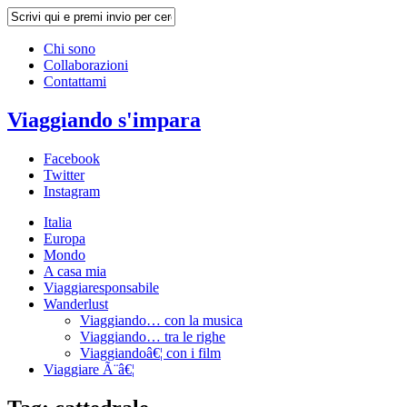
Chi sono
Collaborazioni
Contattami
Viaggiando s'impara
Facebook
Twitter
Instagram
Italia
Europa
Mondo
A casa mia
Viaggiaresponsabile
Wanderlust
Viaggiando… con la musica
Viaggiando… tra le righe
Viaggiandoâ€¦ con i film
Viaggiare Ã¨â€¦