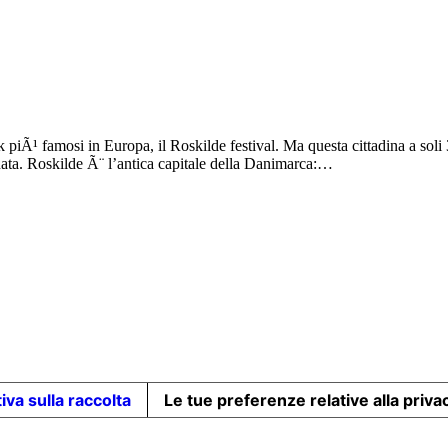
 piÃ¹ famosi in Europa, il Roskilde festival. Ma questa cittadina a soli
inata. Roskilde Ã¨ l’antica capitale della Danimarca:…
iva sulla raccolta
Le tue preferenze relative alla priva