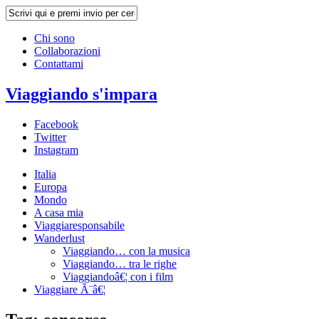
Chi sono
Collaborazioni
Contattami
Viaggiando s'impara
Facebook
Twitter
Instagram
Italia
Europa
Mondo
A casa mia
Viaggiaresponsabile
Wanderlust
Viaggiando… con la musica
Viaggiando… tra le righe
Viaggiandoâ€¦ con i film
Viaggiare Ã¨â€¦