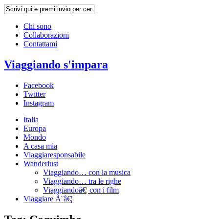
Chi sono
Collaborazioni
Contattami
Viaggiando s'impara
Facebook
Twitter
Instagram
Italia
Europa
Mondo
A casa mia
Viaggiaresponsabile
Wanderlust
Viaggiando… con la musica
Viaggiando… tra le righe
Viaggiandoâ€¦ con i film
Viaggiare Ã¨â€¦