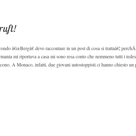
uft!
condo â€œBergâ€ devo raccontare in un post di cosa si trattaâ€¦ perchÃ
rmania mi riportava a casa mi sono resa conto che nemmeno tutti i tedes
ono. A Monaco, infatti, due giovani autostoppisti ci hanno chiesto un