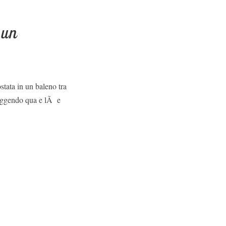
 un
stata in un baleno tra
 leggendo qua e lÃ e