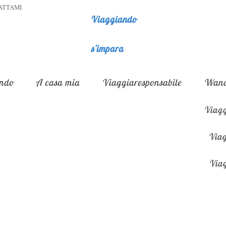
ATTAMI
Viaggiando
s'impara
ndo
A casa mia
Viaggiaresponsabile
Wand
Viagg
Viag
Viag