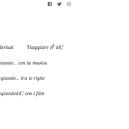
erlust
Viaggiare Ã¨â€¦
iando… con la musica
giando… tra le righe
giandoâ€¦ con i film