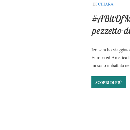
DI
CHIARA
#ABitOfMe
pezzetto d
Ieri sera ho viaggiat
Europa ed America Lat
mi sono imbattuta nel
SCOPRI DI PIÙ