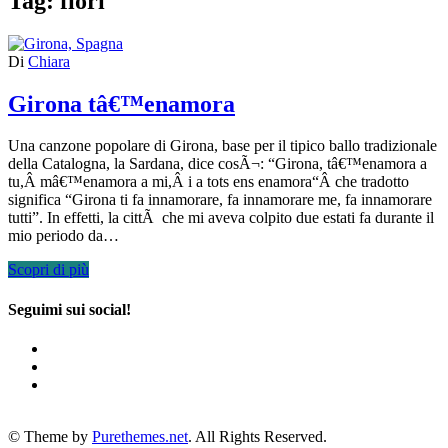
Tag:
fiori
Di
Chiara
Girona tâ€™enamora
Una canzone popolare di Girona, base per il tipico ballo tradizionale
della Catalogna, la Sardana, dice cosÃ¬: “Girona, tâ€™enamora a
tu,Â mâ€™enamora a mi,Â i a tots ens enamora“Â che tradotto
significa “Girona ti fa innamorare, fa innamorare me, fa innamorare
tutti”. In effetti, la cittÃ che mi aveva colpito due estati fa durante il
mio periodo da…
Scopri di più
Seguimi sui social!
© Theme by
Purethemes.net
. All Rights Reserved.