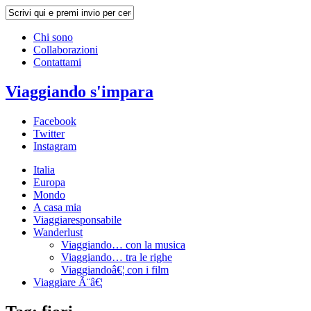
Chi sono
Collaborazioni
Contattami
Viaggiando s'impara
Facebook
Twitter
Instagram
Italia
Europa
Mondo
A casa mia
Viaggiaresponsabile
Wanderlust
Viaggiando… con la musica
Viaggiando… tra le righe
Viaggiandoâ€¦ con i film
Viaggiare Ã¨â€¦