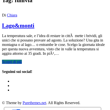
Tag:
funivia
Di
Chiara
Lago&monti
La temperatura sale, e l’idea di restare in cittÃ mette i brividi, gli
unici che si possano provare ad agosto. La soluzione? Una gita in
montagna o al lago… o entrambe le cose. Scelgo la giornata ideale
per questa nuova avventura, visto che in valle la temperatura si
aggira attorno ai 35 gradi. In piÃ¹,…
Scopri di più
Seguimi sui social!
© Theme by
Purethemes.net
. All Rights Reserved.