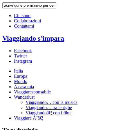
Chi sono
Collaborazioni
Contattami
Viaggiando s'impara
Facebook
Twitter
Instagram
Italia
Europa
Mondo
A casa mia
Viaggiaresponsabile
Wanderlust
Viaggiando… con la musica
Viaggiando… tra le righe
Viaggiandoâ€¦ con i film
Viaggiare Ã¨â€¦