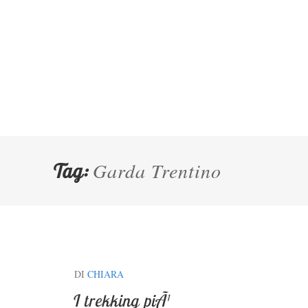
Garda Trentino
Tag:
DI
CHIARA
I trekking piÃ¹