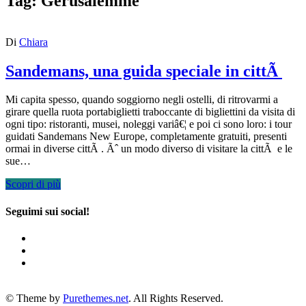
Tag:
Gerusalemme
Di
Chiara
Sandemans, una guida speciale in cittÃ
Mi capita spesso, quando soggiorno negli ostelli, di ritrovarmi a
girare quella ruota portabiglietti traboccante di bigliettini da visita di
ogni tipo: ristoranti, musei, noleggi variâ€¦ e poi ci sono loro: i tour
guidati Sandemans New Europe, completamente gratuiti, presenti
ormai in diverse cittÃ . Ãˆ un modo diverso di visitare la cittÃ e le
sue…
Scopri di più
Seguimi sui social!
© Theme by
Purethemes.net
. All Rights Reserved.