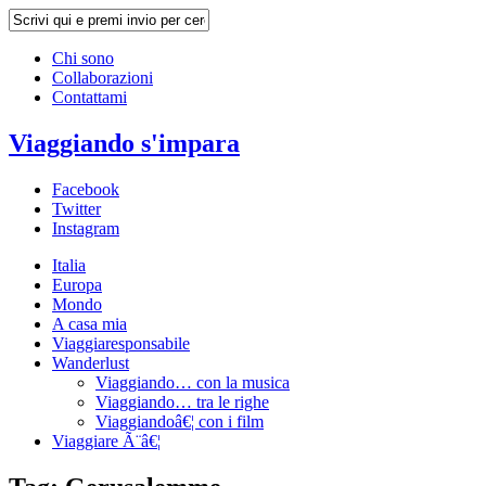
Chi sono
Collaborazioni
Contattami
Viaggiando s'impara
Facebook
Twitter
Instagram
Italia
Europa
Mondo
A casa mia
Viaggiaresponsabile
Wanderlust
Viaggiando… con la musica
Viaggiando… tra le righe
Viaggiandoâ€¦ con i film
Viaggiare Ã¨â€¦