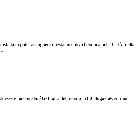
sfatta di poter accogliere questa iniziativa benefica nella CittÃ della
e…
 di essere raccontata. â€œIl giro del mondo in 80 bloggerâ€ Ã¨ una