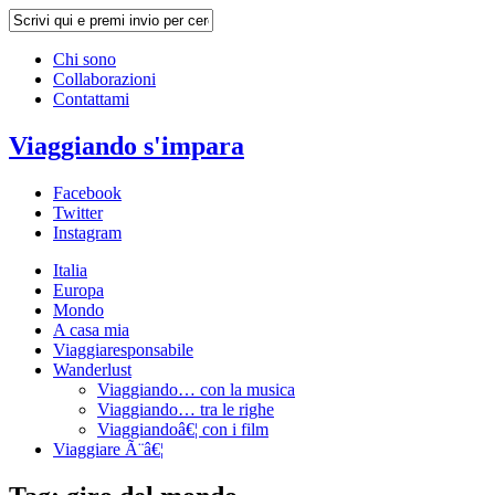
Chi sono
Collaborazioni
Contattami
Viaggiando s'impara
Facebook
Twitter
Instagram
Italia
Europa
Mondo
A casa mia
Viaggiaresponsabile
Wanderlust
Viaggiando… con la musica
Viaggiando… tra le righe
Viaggiandoâ€¦ con i film
Viaggiare Ã¨â€¦