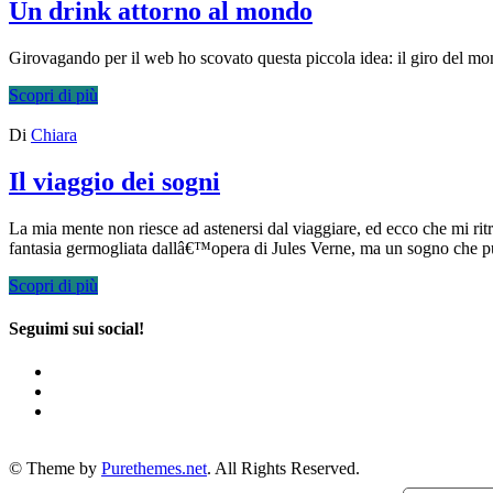
Un drink attorno al mondo
Girovagando per il web ho scovato questa piccola idea: il giro del mon
Scopri di più
Di
Chiara
Il viaggio dei sogni
La mia mente non riesce ad astenersi dal viaggiare, ed ecco che mi ritr
fantasia germogliata dallâ€™opera di Jules Verne, ma un sogno che p
Scopri di più
Seguimi sui social!
© Theme by
Purethemes.net
. All Rights Reserved.