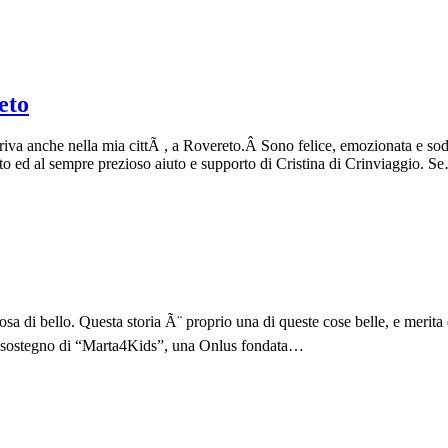
eto
iva anche nella mia cittÃ , a Rovereto.Â Sono felice, emozionata e soddi
reto ed al sempre prezioso aiuto e supporto di Cristina di Crinviaggio. S
a di bello. Questa storia Ã¨ proprio una di queste cose belle, e merita
i a sostegno di “Marta4Kids”, una Onlus fondata…